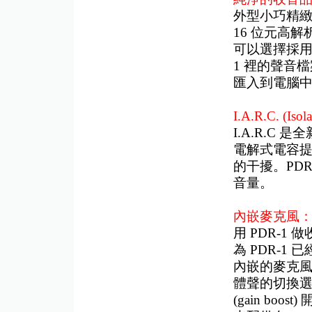
外型小巧精緻
16 位元高
可以選擇採用 M
1 裡的聲音
匯入到電腦
I.A.R.C. (Isol
I.A.R.C
電解式電容
的干擾。PD
音量。
內嵌麥克風
用 PDR-
為 PDR-1
內嵌的麥克風，
體聲的切換選擇、
(gain bo