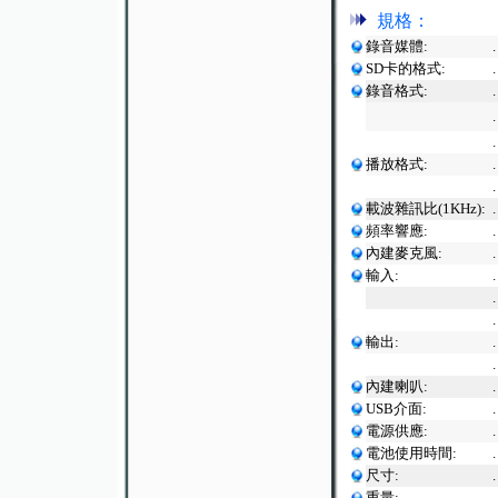
規格：
錄音媒體:
SD卡的格式:
錄音格式:
播放格式:
載波雜訊比(1KHz):
頻率響應:
內建麥克風:
輸入:
輸出:
內建喇叭:
USB介面:
電源供應:
電池使用時間:
尺寸:
重量: