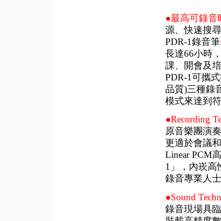
●最高可錄音
源、快速搜
PDR-1錄音筆
長達66小時
課、開會及
PDR-1可攜
品質)三種錄
模式來達到
●Recording T
原音樂團演
更適於會議
Linear 
1」，內崁高
錄音專業人
●Sound Techn
錄音現場具
裝載高精度數