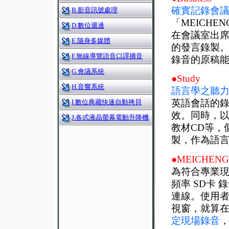
確實記錄會
B.影音訊號處理
「MEICH
D.數位週邊
在會議室出
E.隨身多媒體
的發言錄製
F.無線導覽語音口譯擴音
錄音的原稿
G.會議系統
●Study
H.音響系統
語言學之聽
英語會話的
I.數位典藏快速自動拷貝
效。同時，以
J.各式液晶螢幕電動升降機
教材CD等，
製，作為語
●MEICHE
為符合專業現
頻率 SD卡
連線。使用者
視窗，就算
定現場錄音
，