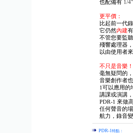
也配備有
1/4
更平價：
比起前一代錄
它仍然
內建
不管您要監聽的
殘響處理器
以由使用者
不只是音樂
毫無疑問的，
音樂創作者也
1可以應用的
講課或演講
PDR-1 來
任何聲音的場
航力，錄音變
PDR-1
特點：