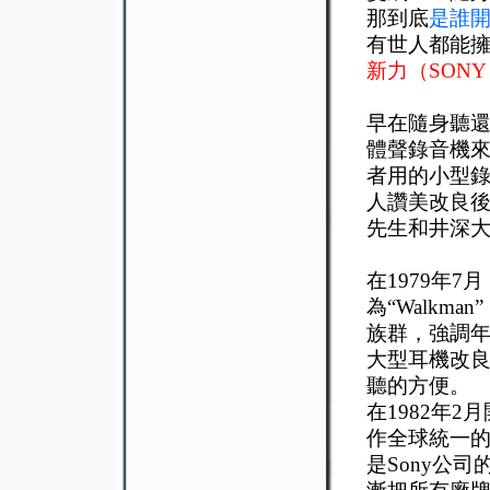
那到底
是誰
有世人都能
新力（SON
早在隨身聽還
體聲錄音機來
者用的小型錄
人讚美改良後
先生和井深
在1979年7
為“Walk
族群，強調年
大型耳機改
聽的方便。
在1982年2
作全球統一的
是Sony公