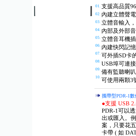
支援高品質96K
01.
內建立體聲電
02.
03.
立體音輸入，
04.
內部及外部音
05.
立體音耳機插
06.
內建快閃記憶
07.
可外插SD卡
08.
USB埠可連接
09.
備有監聽喇叭
10.
可使用兩顆3號電
攜帶型PDR-
●支援 USB
PDR-1可以
出或匯入。例如
案，只要花五
卡帶 ( 如 