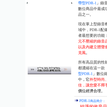
帶型PDR-1
」
錄
數位商品中最成
品之一。
現在掌上型錄音
域中，PDR-1配
者最想要的功能
元不壓縮的錄音
以及內建立體聲
克風
。
所有高品質的性
都濃縮在這一款
型PDR-1
」
數位
中
，它
外型時尚
佳，讓您愛不釋
價位經濟合理。
PDR-1
商品簡介：
純淨的收音