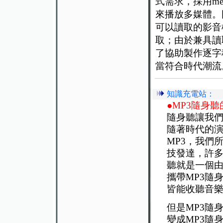
式需求，採用me
來播放多媒體。因此
可以讀取的影音
取；由於兼具讀
了協助製作逐字
當符合時代潮流
知識充電站：
●MP3隨身
隨身聽讓我們
隨著時代的
MP3，我們
技發達，許多
聽就是一個由
攜帶MP3隨
皆能收聽音樂
但是MP3隨
變成MP3隨身聽