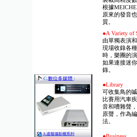
根據MEICH
原來的發音
質。
●A Variety of 
由單獨表演
現場收錄各
時，樂團的
如果連接迷你
錄。
C.
數位多媒體
:
●Library
可收集鳥的
比賽用汽車
音和嘈雜聲
原聲，作為
法。
A.虛擬攝影棚系列
●Business