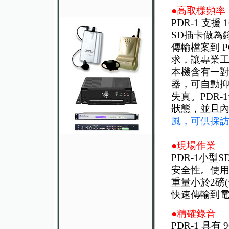
●高取樣頻率
PDR-1 支援
SD插卡做為錄
傳輸檔案到 P
求，讓專業
本機含有一
器，可自動
失真。PDR
狀態，並且
風，可供採
●現場作業
PDR-1小
安全性。使用
重量小於2磅
快速傳輸到
●精確錄音
PDR-1 具有