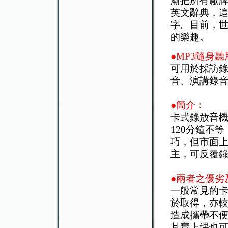
漸把所有廠牌
英文辭典，這
字。目前，世
的樂趣。
●MP3隨身
可用於採訪
音、演講錄
●簡介：
卡式錄放音機
120分鐘不
巧，但市面
主，可反覆
●兩者之優劣
一般常見的
於取得，亦
造成攜帶不
其實上課也