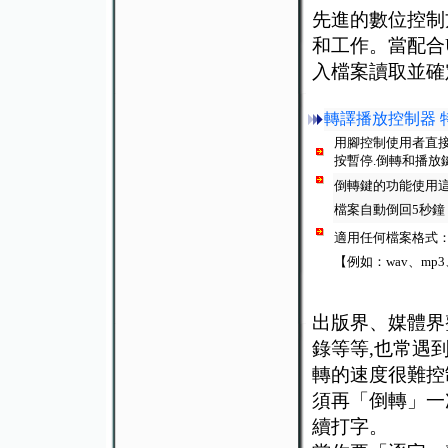
先進的數位控制
和工作。當配合
入檔案讀取並確
轉譯播放控制器 
用腳控制使用者直接
按暫停.倒轉和播放
倒轉鍵的功能使用
檔案自動倒回5秒
適用任何檔案格式：本程
【例如：wav、mp
出版界、媒體界
錄等等,也常遇到
轉的速度很難控
須再「倒轉」一
續打字。