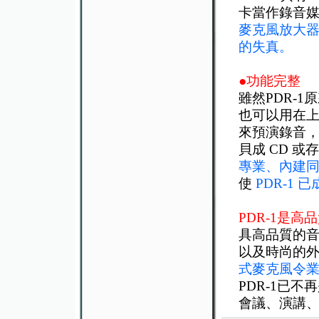
卡當作錄音
麥克風放大
的失真。
●功能完整
雖然PDR-
也可以用在
來預演錄音
貝成 CD 或
專業、內建同
使
PDR-1
PDR-1是
具高品質的音
以及時尚的外
式麥克風令
PDR-1已
會議、演講