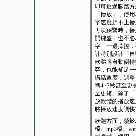
即可透過腳踏方
「播放」，使用
字速度趕不上播
再次踩緊時，播
開鍵盤，也不必
字、一邊操控，
計特別設計「自
軟體將自動倒轉
容，也能補足一
講話速度，調整
轉4~5秒甚至
至更短。除了「
放軟體的播放速
將播放速度調快
軟體方面，礙於
檔、mp3檔、w