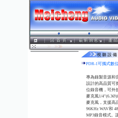
視 聽 設 備
PDR-1可攜式數
專為錄製音源和
設計的高品質可
位錄音機，可外
麥克風1/4"(6.3
麥克風，支援高
96KHz WAV和 4
MP3錄音模式。