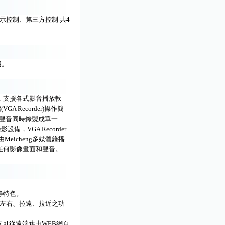
顯示控制、第三方控制 共
4
用。
案，支援各式影音播放軟
A Recorder)操作簡
io聲音同時錄製成單一
，VGA Recorder
eicheng多媒體錄播
任何影像畫面和聲音。
等特色。
上下左右、拉遠、拉近之功
有管理均可從遠端藉由WEB網頁