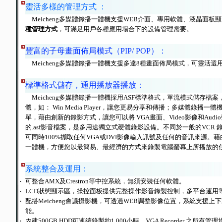
靈活多樣的管理方式
：
Meicheng多媒體錄播一體機支援WEB介面、專用軟體、液晶面板
種管理方式
，可滿足用戶各種應用場合下的設備管理需要。
豐富的子母畫面佈局模式（PIP/ POP）：
Meicheng多媒體錄播一體機支援多達8種畫面佈局模式，可靈活選
標準格式儲存，通用播放器播放：
Meicheng多媒體錄播一體機採用ASF標準格式，單流模式儲存檔
體，如： Win Media Player，讓您更易分享和傳播；多媒體錄播一體機(VG
單，藉由創新的錄影方式，讓您可以將 VGA畫面、Video影像和Aud
的.asf影音檔案，是多用途獨立式硬體錄影設備。不同於一般的VCR 錄影設備
可同時100%擷取任何VGA或DVI影像輸入訊號及任何的音訊來源。藉由M
一體機，方便您以最簡易、最經濟的方式來錄製電腦螢幕上所播放的
系統整合及運用：
‧
可整合AMX及Crestron等中控系統，無須安裝任何軟體。
‧
LCD狀態顯示區，操控面板提供完整操作影音錄製控制，多平台運用
‧
配搭Meicheng會議攝影機，可透過WEB調整影像位置，系統支援
能。
‧
內建500GB HDD可連續錄製約1,000小時，VGA Recorder 之所