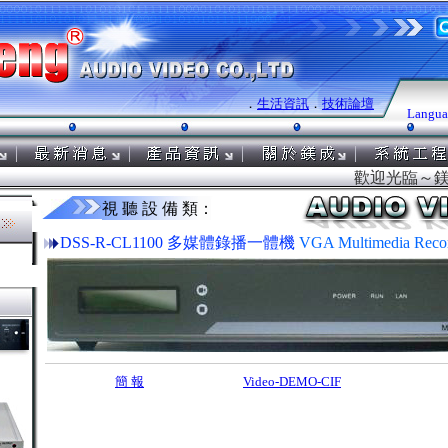
．
生活資訊
．
技術論壇
Langua
歡迎光臨～鎂成實業 
視 聽 設 備 類：
DSS-R-CL1100 多媒體錄播一體機
VGA Multimedia Reco
簡 報
Video-DEMO-CIF