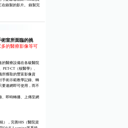
在錄製的影片。 錄製完
手術室所面臨的挑
眾多的醫療影像等可
進的醫療設備在各級醫院
PET-CT（核醫學）、
設備所獲取的豐富影像資
對手術示範教學記錄、轉
只要連網即可使用，而不
。
資訊記錄、即時轉播、上傳至網
），完善HIS（醫院資
E-Learning等系統