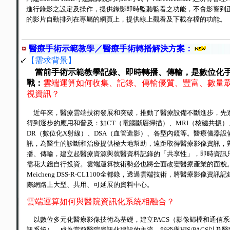
進行錄影之設定及操作，提供錄影即時監聽監看之功能，不會影響到正
的影片自動排列在專屬的網頁上，提供線上觀看及下載存檔的功能。
醫療手術示範教學／醫療手術轉播解決方案：
【需求背景】
當前手術示範教學記錄、即時轉播、傳輸，是數位化
戰：
雲端運算如何收集、記錄、傳輸優質、豐富、數量
視資訊？
近年來，醫療雲端技術發展和突破，推動了醫療設備不斷進步，先
得到逐步的應用和普及：如CT（電腦斷層掃描）、MRI（核磁共振）、
DR（數位化X射線）、DSA（血管造影）、各型內鏡等。醫療儀器
訊，為醫生的診斷和治療提供極大地幫助，遠距取得醫療影像資訊，
播、傳輸，建立起醫療資源與就醫資料記錄的「共享性」，即時資訊
需花大錢自行投資。雲端運算技術勢必也將全面改變醫療產業的面貌
Meicheng DSS-R-CL1100全都錄，透過雲端技術，將醫療影像
際網路上大型、共用、可延展的資料中心。
雲端運算如何與醫院資訊化系統相融合？
以數位多元化醫療影像技術為基礎，建立PACS（影像歸檔和通信系統
訊系統），成為當前醫院資訊化建設的主流。能否與HIS/PACS以及醫院OA/