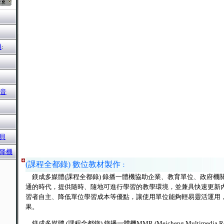
機
:
擴音
貝
升降機
(課程全都錄) 數位教材製作
：
鎂成多媒體(課程全都錄) 錄播一體機協助企業、教育單位、政府機
通的時代，提供隨時、隨地可進行學習的教學環境，並兼具快速更新
習者自主、降低單位學習成本等優點，讓使用單位能夠輕易靈活運用
果。
鎂成多媒體 (課程全都錄) 錄播一體機MMR (Meicheng Multimedia 