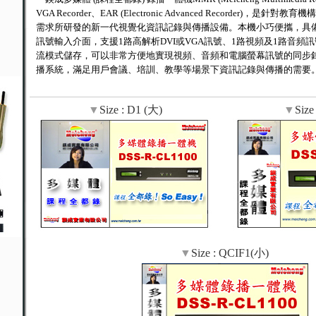
VGA Recorder、EAR (Electronic Advanced Recorder)，
需求所研發的新一代視覺化資訊記錄與傳播設備。本機小巧便攜，具備
訊號輸入介面，支援1路高解析DVI或VGA訊號、1路視頻及1路音頻
流模式儲存，可以非常方便地實現視頻、音頻和電腦螢幕訊號的同步
播系統，滿足用戶會議、培訓、教學等場景下資訊記錄與傳播的需要
▼
Size : D1 (大)
▼
Size
▼
Size : QCIF1(小)