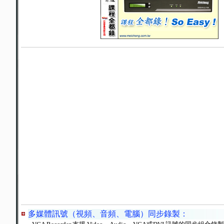
多媒體訊號（視頻、音頻、電腦）同步錄製
：