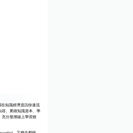
關在知識經濟資訊快速流
內容、累積知識資本、學
，充分發揮線上學習效
Recorder)，又稱全都錄、