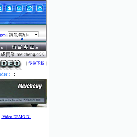
ges:
meicheng.com.tw ．．．鎂成電腦液晶螢幕電動升降機系
｜
型錄下載
｜
rder：
：
Video-DEMO-D1