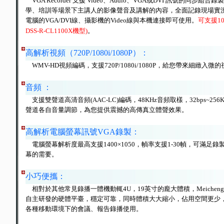
VGA Recorder 支援 Video、Audio、VGA或DVI 訊號的同步
學、培訓等場景下主講人的影像聲音及講解的內容，全面記錄現場實況 live 
電腦的VGA/DVI線、攝影機的Video線與本機連接即可使用。
可支援1
DSS-R-CL1100X機型)
。
高解析視頻（720P/1080i/1080P
）：
WMV-HD視頻編碼，支援720P/1080i/1080P，給您帶來細緻入微
音頻
：
支援雙聲道高清音頻(AAC-LC)編碼，48KHz音頻取樣，32bps~25
聲道各自音量調節，為您提供震撼的高傳真立體聲效果。
高解析電腦螢幕訊號VGA錄製：
電腦螢幕解析度最高支援1400×1050，幀率支援1-30幀，可滿足
幕的需要。
小巧便攜
：
相對於其他常見錄播一體機動輒4U，19英寸的龐大體積，Meiche
自主研發的硬體平臺，穩定可靠，同時體積大大縮小，佔用空間更少
各種移動環境下的會議、報告錄播使用。