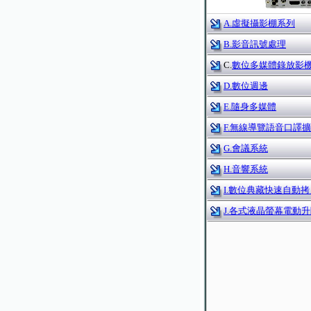
A.虛擬攝影棚系列
B.影音訊號處理
C.
數位多媒體錄放影
D.數位週邊
E.隨身多媒體
F.無線導覽語音口譯
G.會議系統
H.音響系統
I.數位典藏快速自動拷
J.各式液晶螢幕電動