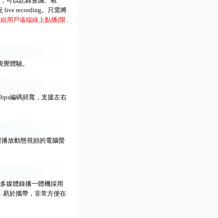
組合錄製，可以記錄會議、教
recording。只需將
0組用戶遠端線上點播(限
的視覺體驗。
6Kbps編碼頻寬，支援左右
錄製播放動態視頻的電腦螢
ng多媒體錄播一體機採用
，易於攜帶，非常方便在