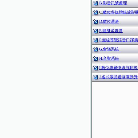
B.影音訊號處理
C.
數位多媒體錄放影
D.數位週邊
E.隨身多媒體
F.無線導覽語音口譯
G.會議系統
H.音響系統
I.數位典藏快速自動拷
J.各式液晶螢幕電動