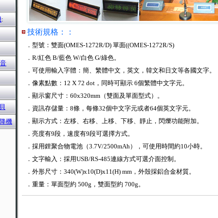
機
:
技術規格：：
．型號：雙面(OMES-1272R/D) 單面((OMES-1272R/S)
．R/紅色 B/藍色 W/白色 G/綠色。
擴音
．可使用輸入字體：簡、繁體中文，英文，韓文和日文等各國文字。
．像素點數：12 X 72 dot，同時可顯示 6個繁體中文字元。
．顯示窗尺寸：60x320mm（雙面及單面型式）。
貝
．資訊存儲量：8條，每條32個中文字元或者64個英文字元。
．顯示方式：左移、右移、上移、下移、靜止，閃爍功能附加。
升降機
．亮度有9段，速度有9段可選擇方式。
．採用鋰聚合物電池（3.7V/2500mAh），可使用時間約10小時。
．文字輸入：採用USB/RS-485連線方式可選介面控制。
．外形尺寸：340(W)x10(D)x11(H) mm，外殼採鋁合金材質。
．重量：單面型約 500g，雙面型約 700g。