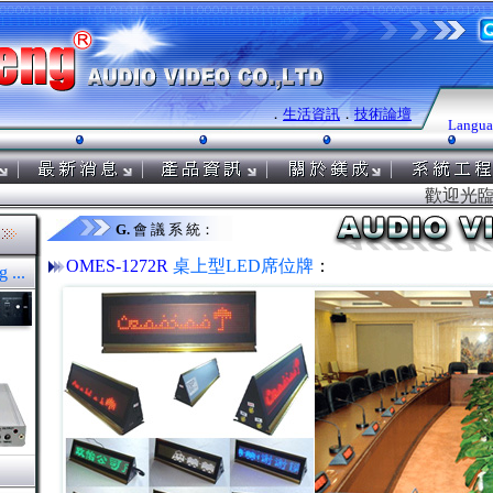
．
生活資訊
．
技術論壇
Langua
歡迎光臨～
G.
會 議 系 統：
OMES-1272R
桌上型LED席位牌
：
 ...