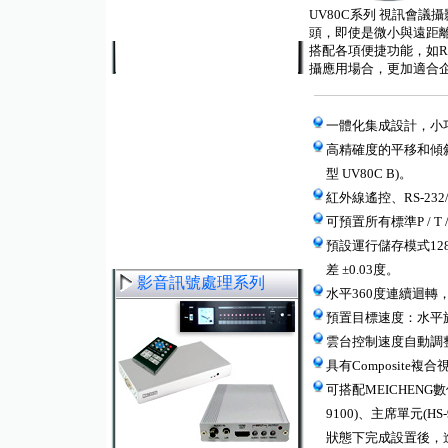
UV
80C
系列
視訊會議攝
頭，即使是微小與遠距
搭配各項便捷功能，如
R
攝應用場合
，
更加適合
一體化集成設計，小
高精確度的平移和傾斜
型 UV80C B)。
紅外線遙控、RS-23
可預置所有標準P /
預設運行儲存模式128
差 ±0.03度。
影音訊號處理系列
水平360度連續迴轉
預置目標速度：水平旋
雲台控制速度自動調
具有Composite
可搭配MEICHENG
9100)、主席單元(H
狀態下完成設置後，