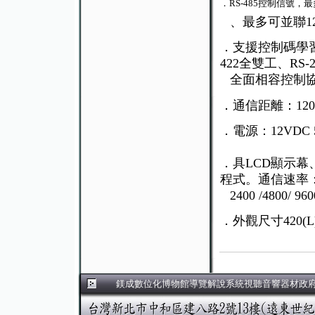
．RS-485控制信號，
、最多可並聯1
．支援控制碼學習
422全雙工、RS-2
全面相容控制
．通信距離：12
．電源：12VDC
．具LCD顯示幕
程式。通信速率
2400 /4800/ 96
．外觀尺寸420(L)×
鎂成數位化博物館導覽解說系統視聽音響器材政