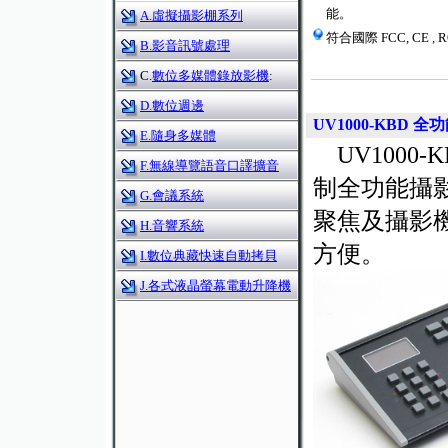
能。
A.虛擬攝影棚系列
符合國際 FCC, CE ,
B.影音訊號處理
C.
數位多媒體錄放影機
:
D.數位週邊
UV1000-KBD
全功
E.隨身多媒體
UV1000
F.無線導覽語音口譯擴音
制全功能攝
G.會議系統
聚焦及攝影
H.音響系統
方便。
I.數位典藏快速自動拷貝
J.各式液晶螢幕電動升降機