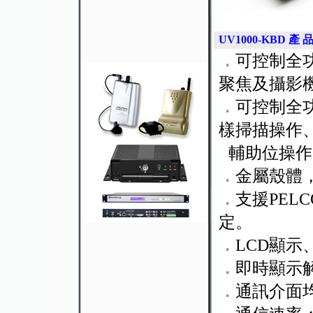
UV1000-KBD
產 品
．
可控制全
聚焦及攝影
．
可控制全
樣掃描操作
輔助位操作
．
金屬殼體
．
支援PELC
定。
．
LCD顯
．
即時顯示
．
通訊介面