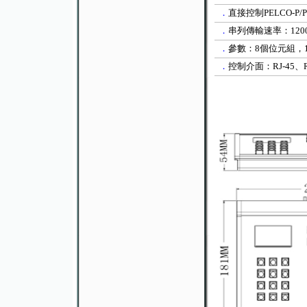
．
直接控制
PELCO-P/
．
串列傳輸速率：
120
．
參數：
8
個位元組，
．
控制介面：
RJ-45
、