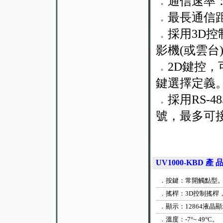
．
通信速率：12
．
最長通信距
．
採用3D控制
影機(或雲台
．
2D鍵控
鍵選擇定義
．
採用RS-4
號，最多可接
UV1000-KBD
產 品
．
按鍵：常
開觸點型
．
搖桿：
3D
控制搖桿
．
顯示：
12864
液晶顯
．
溫度：
-7
°
~
49
°
C
。