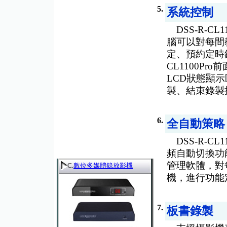
5.
系統控制
DSS-R-C
腦可以對每間教
定、預約定時錄
CL1100P
LCD狀態顯示區
製、結束錄製
6.
全自動策略
DSS-R-C
頻自動切換功
管理軟體，對每
C.
數位多媒體錄放影機
機，進行功能
7.
板書錄製