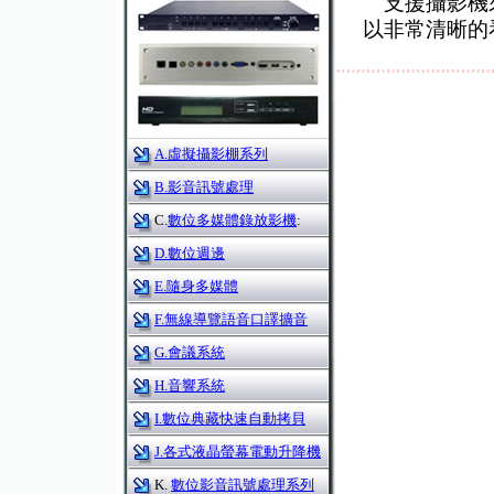
支援攝影機來
以非常清晰的
A.虛擬攝影棚系列
B.影音訊號處理
C.
數位多媒體錄放影機
:
D.數位週邊
E.隨身多媒體
F.無線導覽語音口譯擴音
G.會議系統
H.音響系統
I.數位典藏快速自動拷貝
J.各式液晶螢幕電動升降機
K.
數位影音訊號處理系列