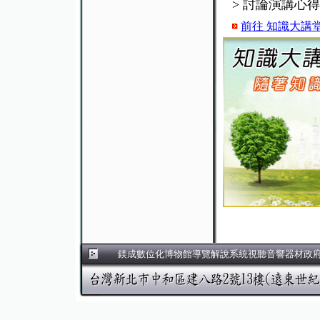
> 討論演講心
前往 知識大講
鎂成數位化博物館導覽解說系統視聽音響器材政