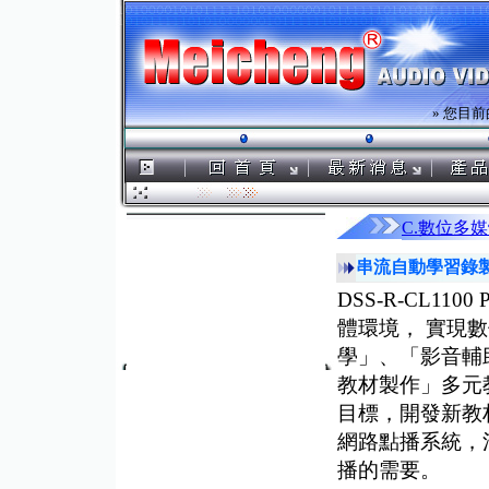
» 您目前
C.數位多
串流自動學習錄製系統
DSS-R-CL1
體環境， 實現
學」、「影音輔
教材製作」多元
目標，開發新教
網路點播系統，
播的需要。