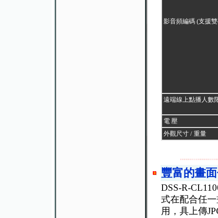
影音頻編碼 (支援雙
遠端線上點播人數
電 壓
外觀尺寸 / 重量
豐富的畫面
DSS-R-CL
式在配合任一
用，具上傳JP