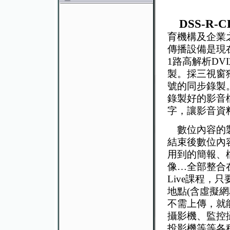
DSS-R-C
育機構及企業
傳播設備是現
1路高解析DV
製。採三視窗
號的同步錄製
錄製好的影音
字，讓影音資
數位內容的製
結束後數位內
用到的簡報、
像…全部整合
Live課程
地點(含虛擬
不需上傳，就
攝影機、監控
投影機等等各