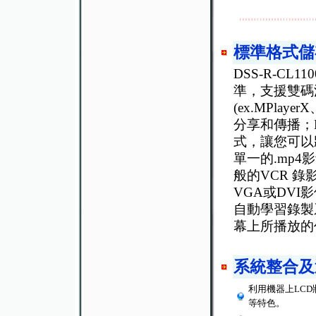
標準格式儲
DSS-R-CL
準，支援雙碼
(ex.MPlay
分享和傳播；D
式，讓您可以將
單一的.mp
般的VCR 錄影
VGA或DVI
自動學習錄製
幕上所播放的
系統整合及
利用機器上LC
等特色。