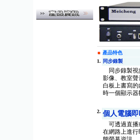
產品特色
1.
同步錄製
同步錄製視頻
影像、教室聲
白板上書寫的
時一個顯示器
2.
個人電腦即
可透過直播或
在網路上進行
態螢幕資訊。