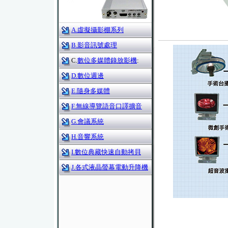
A.虛擬攝影棚系列
B.影音訊號處理
C.
數位多媒體錄放影機
:
D.數位週邊
E.隨身多媒體
F.無線導覽語音口譯擴音
G.會議系統
H.音響系統
I.數位典藏快速自動拷貝
J.各式液晶螢幕電動升降機