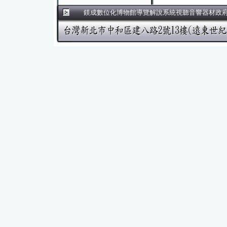
鎂成數位化博物館導覽解說系統視聽音響器材政