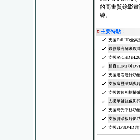
的高畫質錄影畫
練。
主要特點
：
支援Full HD全高畫
錄影最高解晰度達108
支援AVCHD (H.
相容HDMI 與 D
支援邊看邊錄功
支援病歷號碼與
支援數位相框播
支援單鍵錄像與
支援時光平移功
支援腳踏板錄影功能 (5
支援2D/3D/4D