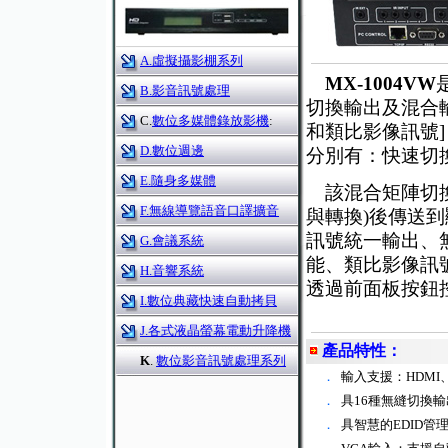
A.虛擬攝影棚系列
MX-1004VW
B.影音訊號處理
切換輸出及混合輸
C.
數位多媒體錄放影機
:
和類比影像訊號
D.數位週邊
分別有：快速切
E.隨身多媒體
該混合矩陣切換器
F.無線導覽語音口譯擴音
與轉換)後傳送
訊號統一輸出、
G.會議系統
能、類比影像訊
H.音響系統
透過前面板按鈕控制
I.數位典藏快速自動拷貝
J.各式液晶螢幕電動升降機
產品特性：
K
.
數位影音訊號處理系列
．
輸入支援：HDMI
．
具16種無縫切換
．
具智慧的EDID管理。（共