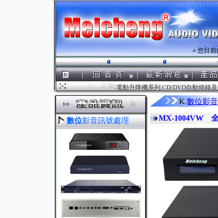
» 您目前
cheng.com.tw ．．．鎂成電腦液晶螢幕電動升降機系列,CD/DVD自動
K.
數位影音
MX-1004V
數位
影音訊號處理