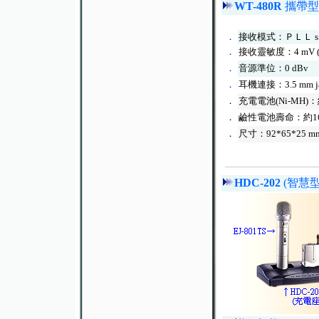
WT-480R
攜帶型
．
接收模式：ＰＬＬ single
．
接收靈敏度：4 mV (at
．
音源準位：0 dBv
．
耳機連接：3.5 mm jack s
．
充電電池(Ni-MH)：約
．
鹼性電池壽命：約1
．
尺寸：92*65*25 
HDC-202
(智慧