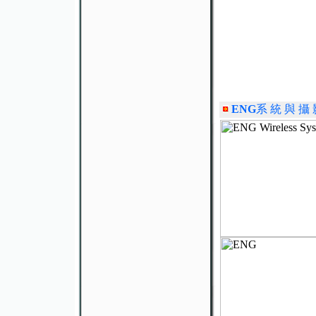
ENG
系 統 與 攝 