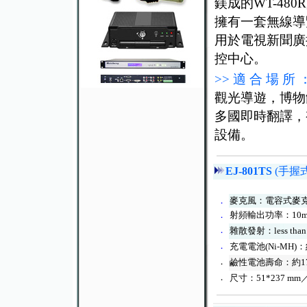
鎂成的WT-4
擁有一套無線導覽
用於電視新聞廣
控中心。
>> 適 合 場 所 
觀光導遊，博物
多國即時翻譯，
設備。
EJ-801TS
(手握式
．
麥克風：電容式麥
．
射頻輸出功率：10
．
雜散發射：less than 
．
充電電池(Ni-MH)：約
．
鹼性電池壽命：約17 
．
尺寸：51*237 m