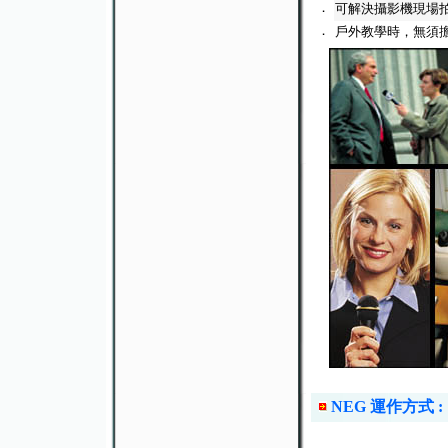
．
可解決攝影機現場
．
戶外教學時，無須
NEG 運作方式 :