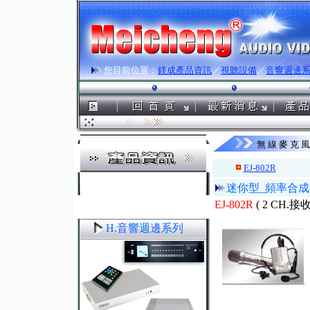
您目前位置：
鎂成產品資訊
／
視聽設備
／
音響週邊
無 線 麥 克 
EJ-802R
迷你型_頻率合成
EJ-802R
( 2 CH.接
H.音響週邊系列