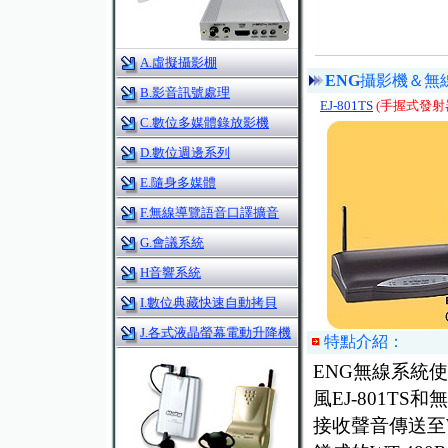
A.虛擬攝影棚
ENG
攝影機＆無
B.影音訊號處理
EJ-801TS
(手握式發射
C.數位多媒體錄放影機
D.數位週邊系列
E.隨身多媒體
F.無線導覽語音口譯擴音
G.會議系統
H音響系統
I.數位典藏快速自動拷貝
J.各式液晶螢幕電動升降機
特點介紹：
ENG無線系統
風EJ-801TS和
接收聲音傳送至W