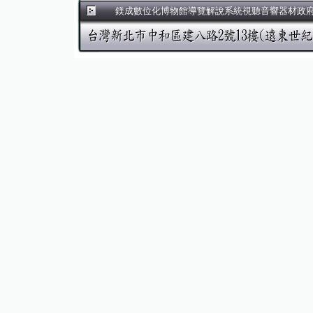
鎂成數位化博物館導覽解說系統視聽音響器材政