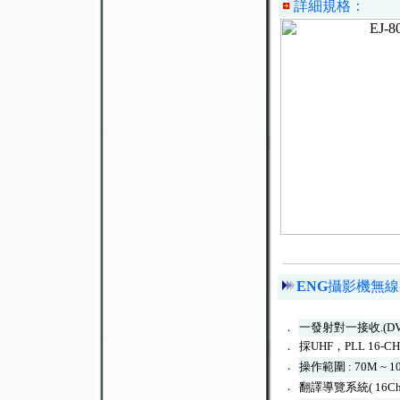
詳細規格：
ENG
攝影機無線
．
一發射對一接收.(
．
採UHF，PLL 16-C
．
操作範圍 : 70M ~ 1
．
翻譯導覽系統( 16C