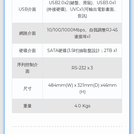
USB2.0x2(鍵盤、滑鼠)、USB3.0x1
USB介面
(外接硬碟)、UVCx1(可輸出電影畫面、
音訊)
10/100/1000Mbps、自我調整RJ-45
網路介面
連接埠x1
硬碟介面
SATA硬碟(3.5吋)抽取盤設計；2TB x1
序列控制介
RS-232 x 3
面
484mm(W) x 321mm(D) x46mm
尺寸
(H)
重量
4.0 Kgs