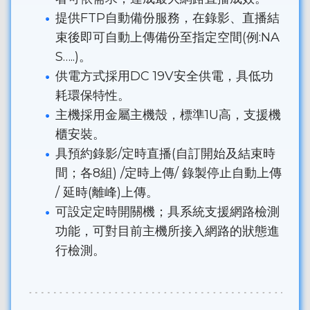
提供FTP自動備份服務，在錄影、直播結
束後即可自動上傳備份至指定空間(例:NA
S…..)。
供電方式採用DC 19V安全供電，具低功
耗環保特性。
主機採用金屬主機殼，標準1U高，支援機
櫃安裝。
具預約錄影/定時直播(自訂開始及結束時
間；各8組) /定時上傳/ 錄製停止自動上傳
/ 延時(離峰)上傳。
可設定定時開關機；具系統支援網路檢測
功能，可對目前主機所接入網路的狀態進
行檢測。