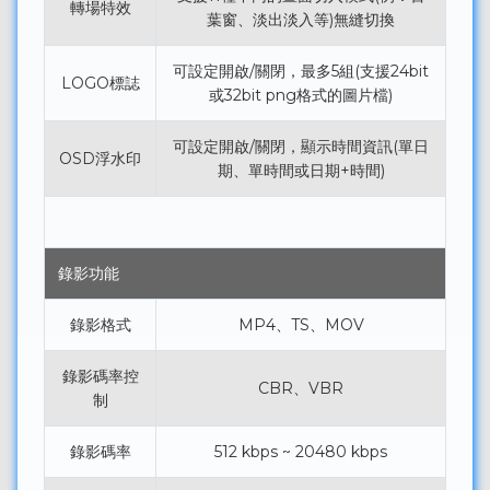
轉場特效
葉窗、淡出淡入等)無縫切換
可設定開啟/關閉，最多5組(支援24bit
LOGO標誌
或32bit png格式的圖片檔)
可設定開啟/關閉，顯示時間資訊(單日
OSD浮水印
期、單時間或日期+時間)
錄影功能
錄影格式
MP4、TS、MOV
錄影碼率控
CBR、VBR
制
錄影碼率
512 kbps ~ 20480 kbps