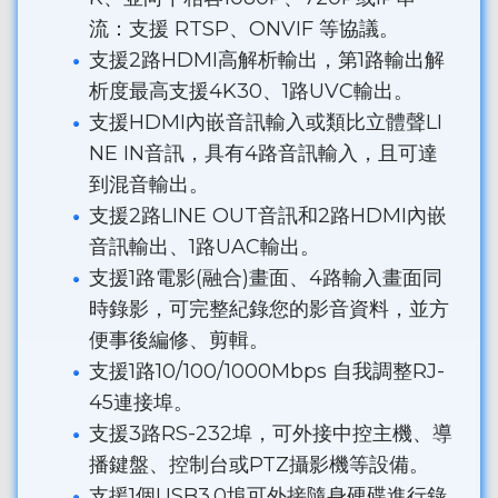
流：支援 RTSP、ONVIF 等協議。
支援2路HDMI高解析輸出，第1路輸出解
析度最高支援4K30、1路UVC輸出。
支援HDMI內嵌音訊輸入或類比立體聲LI
NE IN音訊，具有4路音訊輸入，且可達
到混音輸出。
支援2路LINE OUT音訊和2路HDMI內嵌
音訊輸出、1路UAC輸出。
支援1路電影(融合)畫面、4路輸入畫面同
時錄影，可完整紀錄您的影音資料，並方
便事後編修、剪輯。
支援1路10/100/1000Mbps 自我調整RJ-
45連接埠。
支援3路RS-232埠，可外接中控主機、導
播鍵盤、控制台或PTZ攝影機等設備。
支援1個USB3.0埠可外接隨身硬碟進行錄