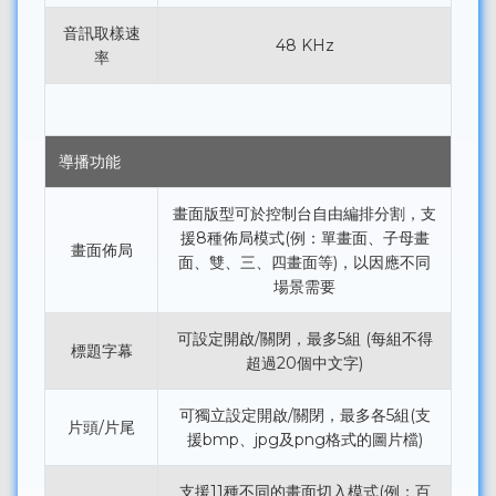
音訊取樣速
48 KHz
率
導播功能
畫面版型可於控制台自由編排分割，支
援8種佈局模式(例：單畫面、子母畫
畫面佈局
面、雙、三、四畫面等)，以因應不同
場景需要
可設定開啟/關閉，最多5組 (每組不得
標題字幕
超過20個中文字)
可獨立設定開啟/關閉，最多各5組(支
片頭/片尾
援bmp、jpg及png格式的圖片檔)
支援11種不同的畫面切入模式(例：百