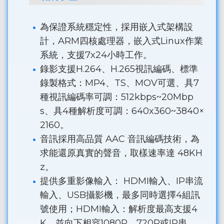
為保證系統穩定性，採用嵌入式架構設
計，ARM四核處理器，嵌入式Linux作業
系統，支援7x24小時工作。
錄影支援H.264、H.265視訊編碼、標準
錄製格式：MP4、TS、MOV可選、具7
種視訊編碼率可調：512kbps~20Mbp
s、具4種解析度可調：640x360~3840×
2160。
音訊採用高品質 AAC 音訊編碼技術，為
求能還原真實的聲音，取樣速率達 48KH
z。
提供多重影像輸入： HDMI輸入、IP串流
輸入、USB攝影機，最多同時選擇4組訊
號使用；HDMI輸入：解析度最高支援4
K、並向下相容1080P、720P或IP串