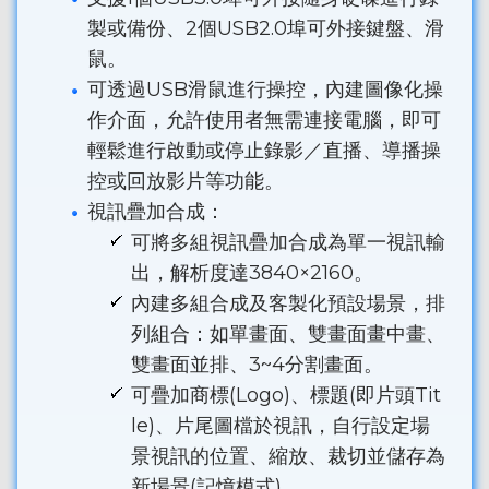
製或備份、2個USB2.0埠可外接鍵盤、滑
鼠。
可透過USB滑鼠進行操控，內建圖像化操
作介面，允許使用者無需連接電腦，即可
輕鬆進行啟動或停止錄影／直播、導播操
控或回放影片等功能。
視訊疊加合成：
可將多組視訊疊加合成為單一視訊輸
出，解析度達3840×2160。
內建多組合成及客製化預設場景，排
列組合：如單畫面、雙畫面畫中畫、
雙畫面並排、3~4分割畫面。
可疊加商標(Logo)、標題(即片頭Tit
le)、片尾圖檔於視訊，自行設定場
景視訊的位置、縮放、裁切並儲存為
新場景(記憶模式)。