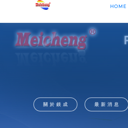
HOME
關 於 鎂 成
最 新 消 息