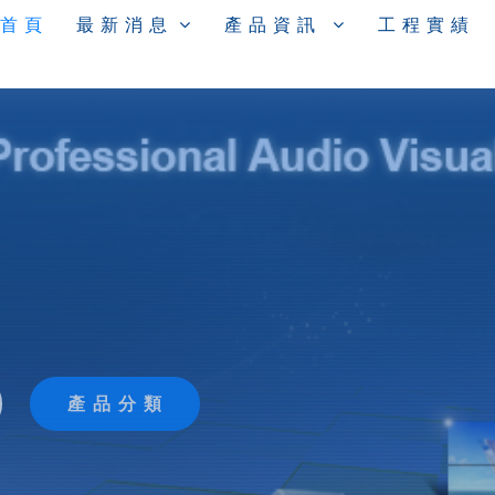
 首 頁
最 新 消 息
產 品 資 訊
工 程 實 績
產 品 分 類