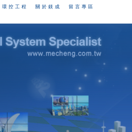
環 控 工 程
關 於 鎂 成
留 言 專 區