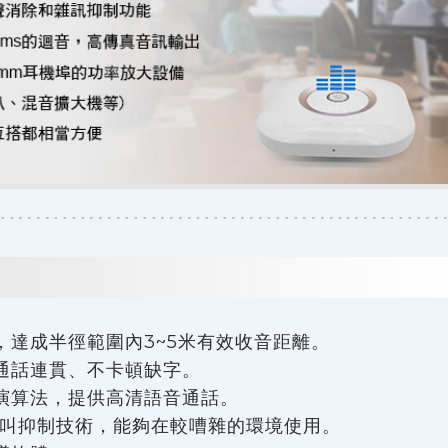
，達成半徑範圍內3~5米有效收音距離。
通話連貫、不卡頓缺字。
演算法，提供高清語音通話。
嘯叫抑制技術，能夠在較嘈雜的環境使用。