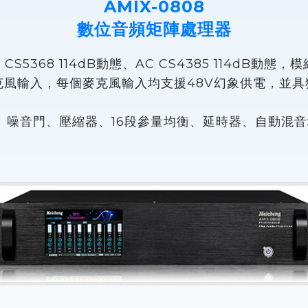
AMIX-0808
數位音頻矩陣處理器
S5368 114dB動態、AC CS4385 114dB動
克風輸入，每個麥克風輸入均支援48V幻象供電，並具
、噪音門、壓縮器、16段參量均衡、延時器、自動混