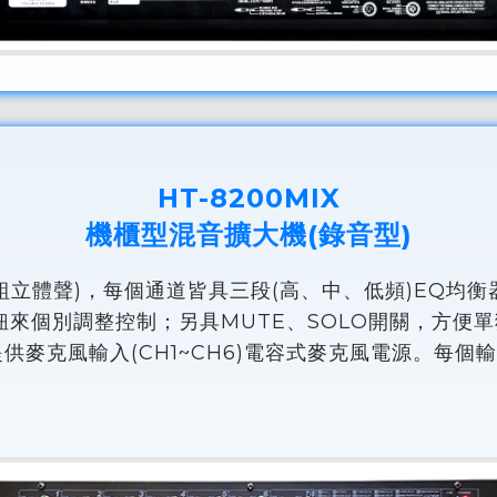
HT-8200MIX
機櫃型混音擴大機(錄音型)
組立體聲)，每個通道皆具三段(高、中、低頻)EQ均衡
旋鈕來個別調整控制；另具MUTE、SOLO開關，方便
供麥克風輸入(CH1~CH6)電容式麥克風電源。每個輸