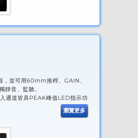
器，並可用60mm推桿、GAIN、
單獨靜音、監聽。
入通道皆具PEAK峰值LED指示功
瀏覽更多