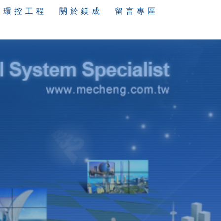
環 控 工 程
關 於 鎂 成
留 言 專 區