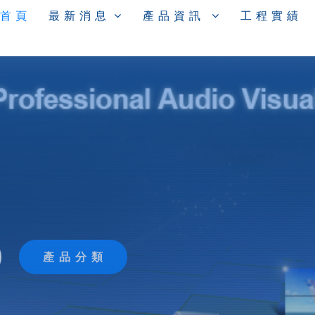
 首 頁
最 新 消 息
產 品 資 訊
工 程 實 績
產 品 分 類