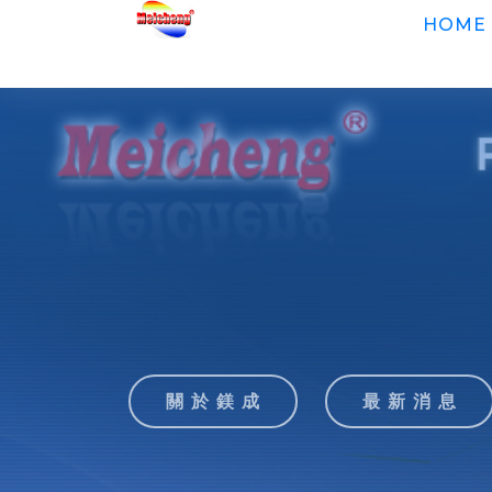
HOME
關 於 鎂 成
最 新 消 息