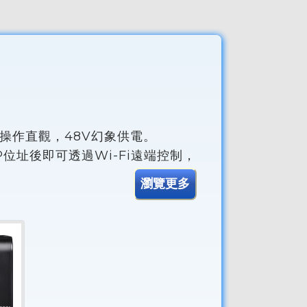
操作直觀，48V幻象供電。
IP位址後即可透過Wi-Fi遠端控制，
瀏覽更多