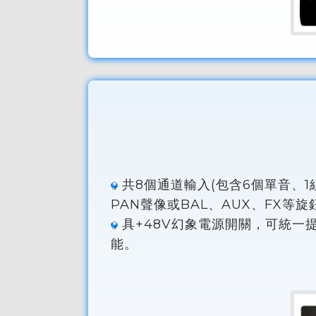
共8個通道輸入(包含6個單音、1
PAN聲像或BAL、AUX、FX等
具+48V幻象電源開關，可統一提
能。