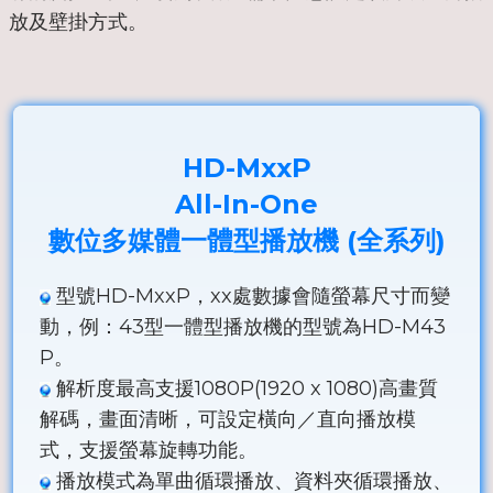
放及壁掛方式。
HD-MxxP
All-In-One
數位多媒體一體型播放機 (全系列)
型號HD-MxxP，xx處數據會隨螢幕尺寸而變
動，例：43型一體型播放機的型號為HD-M43
P。
解析度最高支援1080P(1920 x 1080)高畫質
解碼，畫面清晰，可設定橫向／直向播放模
式，支援螢幕旋轉功能。
播放模式為單曲循環播放、資料夾循環播放、