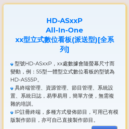
HD-ASxxP
All-In-One
xx型立式數位看板(派送型)[全系
列]
型號HD-ASxxP，xx處數據會隨螢幕尺寸而
變動，例：55型一體型立式數位看板的型號為
HD-AS55P。
具終端管理、資源管理、節目管理、系統設
置、系統日誌，易學易用，簡單方便，無需複
雜的培訓。
IP註冊終端，多種方式發佈節目，可用已有模
版製作節目，亦可自己直接製作節目。