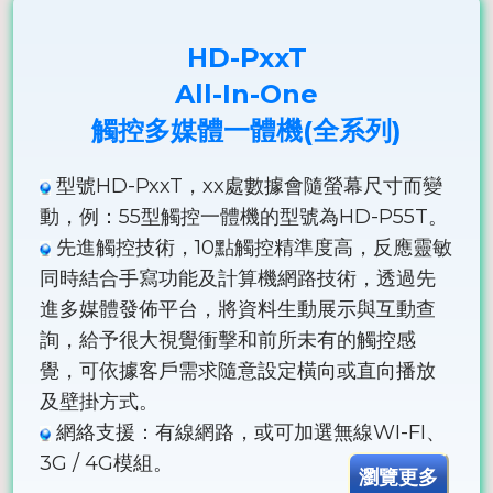
HD-PxxT
All-In-One
觸控多媒體一體機(全系列)
型號HD-PxxT，xx處數據會隨螢幕尺寸而變
動，例：55型觸控一體機的型號為HD-P55T。
先進觸控技術，10點觸控精準度高，反應靈敏
同時結合手寫功能及計算機網路技術，透過先
進多媒體發佈平台，將資料生動展示與互動查
詢，給予很大視覺衝擊和前所未有的觸控感
覺，可依據客戶需求隨意設定橫向或直向播放
及壁掛方式。
網絡支援：有線網路，或可加選無線WI-FI、
3G / 4G模組。
瀏覽更多