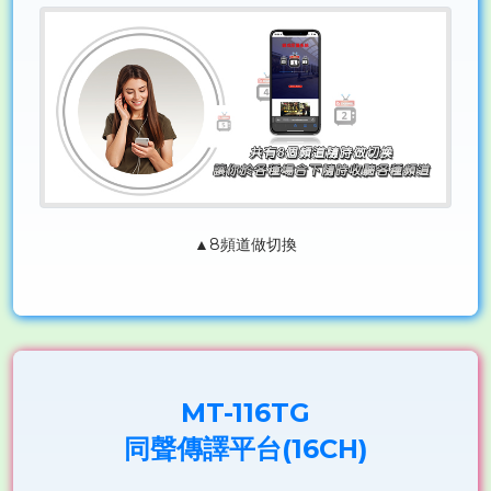
▲8頻道做切換
MT-116TG
同聲傳譯平台(16CH)