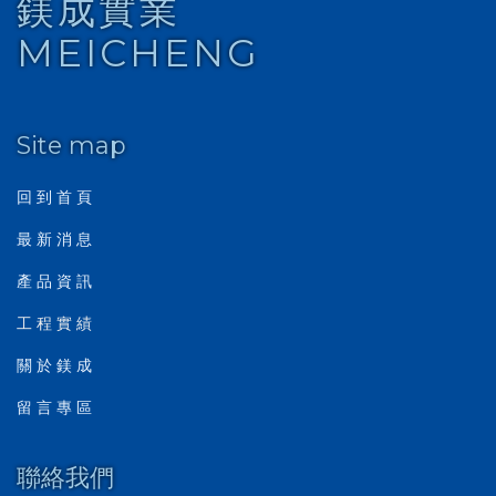
鎂成實業
MEICHENG
Site map
回 到 首 頁
最 新 消 息
產 品 資 訊
工 程 實 績
關 於 鎂 成
留 言 專 區
聯絡我們