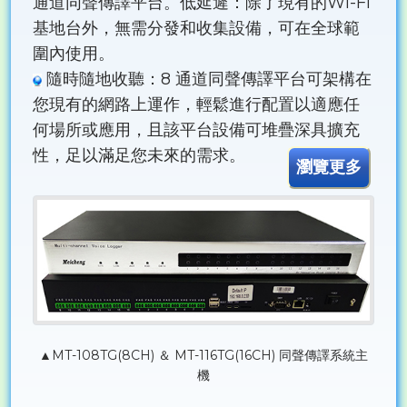
通道同聲傳譯平台。低延遲：除了現有的Wi-Fi
基地台外，無需分發和收集設備，可在全球範
圍內使用。
隨時隨地收聽：8 通道同聲傳譯平台可架構在
您現有的網路上運作，輕鬆進行配置以適應任
何場所或應用，且該平台設備可堆疊深具擴充
性，足以滿足您未來的需求。
瀏覽更多
▲MT-108TG(8CH) ＆ MT-116TG(16CH) 同聲傳譯系統主
機