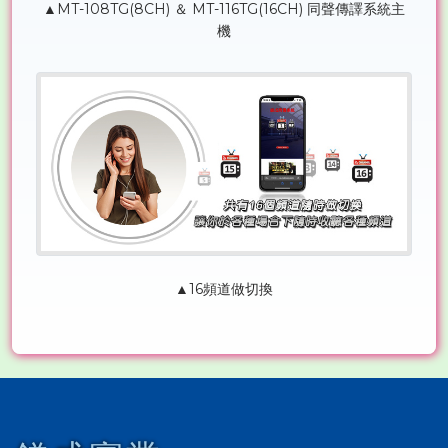
▲MT-108TG(8CH) ＆ MT-116TG(16CH) 同聲傳譯系統主
機
▲16頻道做切換