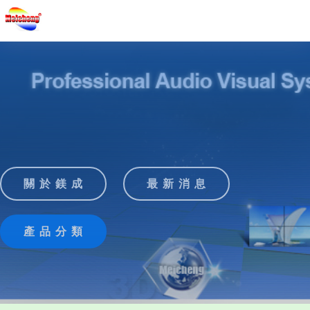
關 於 鎂 成
最 新 消 息
產 品 分 類