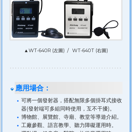
▲WT-640R (左圖) / WT-640T (右圖)
應用場合：
可將一個發射器，搭配無限多個掛耳式接收
器(發射端可多組同時使用，互不干擾)。
博物館、展覽館、寺廟、教堂等導遊介紹。
工廠參觀、語言教學、聽力障礙運用時。