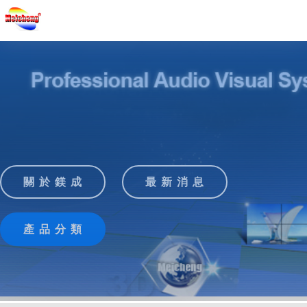
關 於 鎂 成
最 新 消 息
產 品 分 類