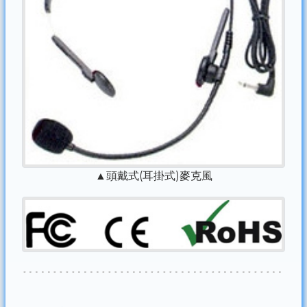
▲頭戴式(耳掛式)麥克風