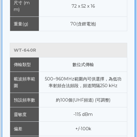
尺寸 (m
72 x 52 x 16
m)
重量(g)
70(含鋰電池)
WT-640R
傳輸類型
數位式傳輸
載波頻率範
500~960MHz範圍內可供選擇，為低功
圍
率射頻合法頻段，頻道間隔250 kHz
預設頻率數
約100個(UHF頻道) (可調整)
靈敏度
-115 dBm
偏差
+/-100k