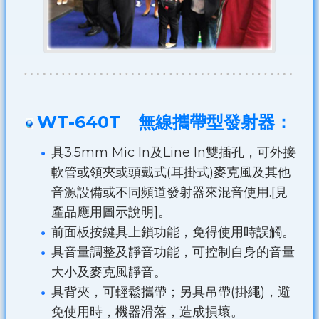
WT-640T 無線攜帶型發射器：
具3.5mm Mic In及Line In雙插孔，可外接
軟管或領夾或頭戴式(耳掛式)麥克風及其他
音源設備或不同頻道發射器來混音使用.[見
產品應用圖示說明]。
前面板按鍵具上鎖功能，免得使用時誤觸。
具音量調整及靜音功能，可控制自身的音量
大小及麥克風靜音。
具背夾，可輕鬆攜帶；另具吊帶(掛繩)，避
免使用時，機器滑落，造成損壞。