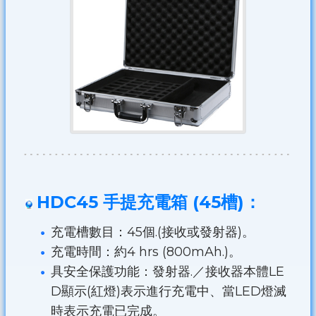
HDC45 手提充電箱 (45槽)：
充電槽數目：45個.(接收或發射器)。
充電時間：約4 hrs (800mAh.)。
具安全保護功能：發射器.／接收器本體LE
D顯示(紅燈)表示進行充電中、當LED燈滅
時表示充電已完成。