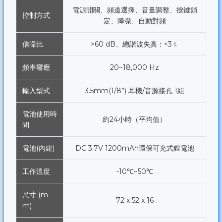
電源開關、頻道選擇、音量調整、按鍵鎖
控制方式
定、降噪、自動對頻
信噪比
>60 dB、總諧波失真：<3﹪
頻率響應
20~18,000 Hz
輸入型式
3.5mm(1/8”) 耳機/音源接孔 1組
電池使用時
約24小時（平均值）
間
電池(內建)
DC 3.7V 1200mAh環保可充式鋰電池
工作溫度
-10℃~50℃
尺寸 (m
72 x 52 x 16
m)