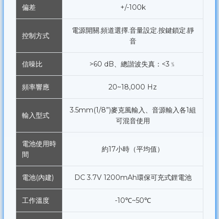
偏差
+/-100k
電源開關.頻道選擇.音量設定.按鍵鎖定.靜
控制方式
音
信噪比
>60 dB、總諧波失真：<3﹪
頻率響應
20~18,000 Hz
3.5mm(1/8”)麥克風輸入、音源輸入各1組
輸入型式
可混音使用
電池使用時
約17小時（平均值）
間
電池(內建)
DC 3.7V 1200mAh環保可充式鋰電池
工作溫度
-10℃~50℃