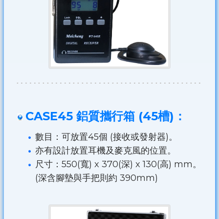
CASE45 鋁質攜行箱 (45槽)：
數目：可放置45個 (接收或發射器)。
亦有設計放置耳機及麥克風的位置。
尺寸：550(寬) x 370(深) x 130(高) mm。
(深含腳墊與手把則約 390mm)