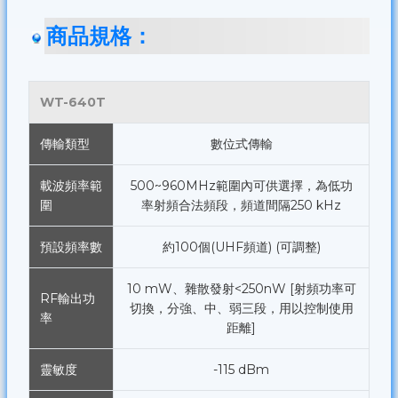
商品規格：
WT-640T
傳輸類型
數位式傳輸
載波頻率範
500~960MHz範圍內可供選擇，為低功
圍
率射頻合法頻段，頻道間隔250 kHz
預設頻率數
約100個(UHF頻道) (可調整)
10 mW、雜散發射<250nW [射頻功率可
RF輸出功
切換，分強、中、弱三段，用以控制使用
率
距離]
靈敏度
-115 dBm