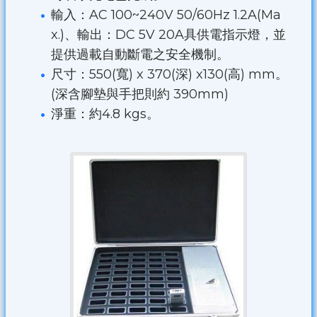
輸入：AC 100~240V 50/60Hz 1.2A(Ma
x.)、輸出：DC 5V 20A具供電指示燈，並
提供過載自動斷電之安全機制。
尺寸：550(寬) x 370(深) x130(高) mm。
(深含腳墊與手把則約 390mm)
淨重：約4.8 kgs。