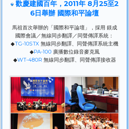
歡慶建國百年，2011年 8月25至2
6日舉辦 國際和平論壇
馬祖首次舉辦的「國際和平論壇」，採用 鎂成
國際會議／無線同步翻譯／同聲傳譯系統：
◆
TG-10STX
無線同步翻譯、同聲傳譯系統主機
◆
PA-100
廣播數位錄音麥克風
◆
WT-480R
無線同步翻譯、同聲傳譯接收器