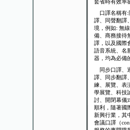
套省時有效率
口譯名稱有:
譯、同聲翻譯
境，例如: 
備、商務接待
譯，以及國際
語音系統、名
器，均為必備
同步口譯、逐
譯、同步翻譯
練、展覽、表
學展覽、科技
討、開閉幕儀
順利，隨著國
新興行業，其
會議口譯（conf