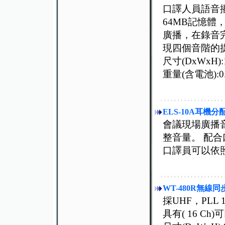
口譯人員語音
64MB記憶體
廣播，在錄音
現四個音階的提
尺寸(DxWxH):15
重量(含電池):0.
ELS-10A耳機分
會議現場廣播音
整音量。 配
口譯員可以依
WT-480R無
採UHF，PLL 1
具有( 16 C