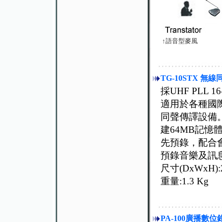
↑
語音型麥風
TG-10STX 
採UHF PLL 
適用於各種國
同聲傳譯設備。
建64MB記憶
先預錄，配合
預錄音樂及訊
尺寸(DxWxH):23
重量:1.3 Kg
PA-100廣播數