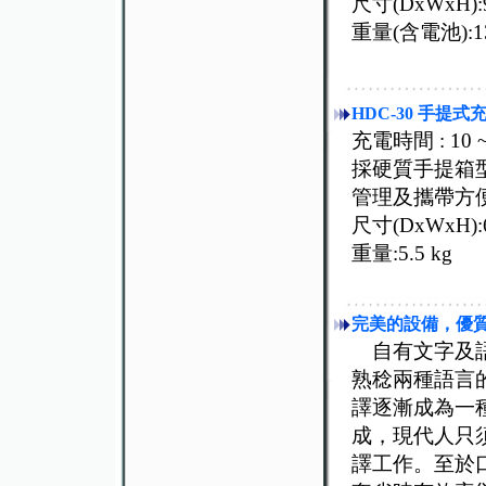
尺寸(DxWxH):92
重量(含電池):13
HDC-30 手提式
充電時間 : 10 ~ 
採硬質手提箱
管理及攜帶方
尺寸(DxWxH):64
重量:5.5 kg
完美的設備
，
優
自有文字及語
熟稔兩種語言
譯逐漸成為一
成，現代人只
譯工作。至於