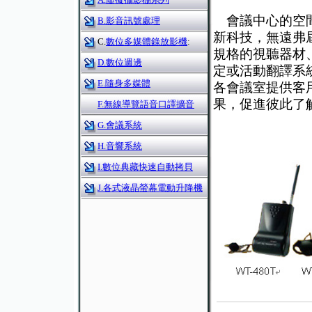
會議中心的空間
B.影音訊號處理
新科技，無遠弗
C.
數位多媒體錄放影機
:
規格的視聽器材
D.數位週邊
定或活動翻譯系
E.隨身多媒體
各會議室提供客
果，促進彼此了
F.無線導覽語音口譯擴音
G.會議系統
H.音響系統
I.數位典藏快速自動拷貝
J.各式液晶螢幕電動升降機