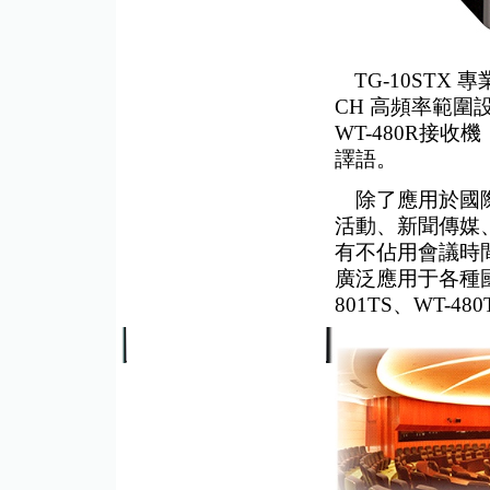
TG-10STX 
CH 高頻率範
WT-480R接
譯語。
除了應用於國際
活動、新聞傳媒
有不佔用會議時
廣泛應用于各種國際
801TS、WT-4