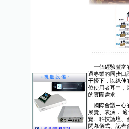
一個經驗豐富的
過專業的同步口
»
視 聽 設 備：
干擾下，以絕佳
位使用者耳中，
的實際需求。
國際會議中心的
展覽、表演， 
覽、科技論壇、
閉幕儀式、記者
A.虛擬攝影棚系列