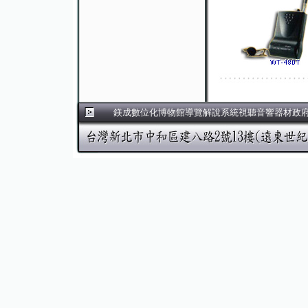
鎂成數位化博物館導覽解說系統視聽音響器材政