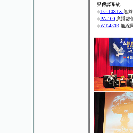
聲傳譯系統
◆
TG-10STX
無線
◆
PA-100
廣播數
◆
WT-480R
無線