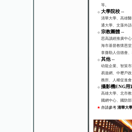
等。
大學院校
--
◆
清華大學、高雄醫
通大學、文藻外語
宗教團體
--
◆
思高讀經推廣中心
海市基督教懷恩堂
拿撒勒人信德會、
其他
--
◆
幼龍企業、智策市
易遊網、中壢戶政
務所、人權促進會
攝影機ENG用
◆
高雄大學、北市教
國網中心、國防部
★
亦請參考
清華大