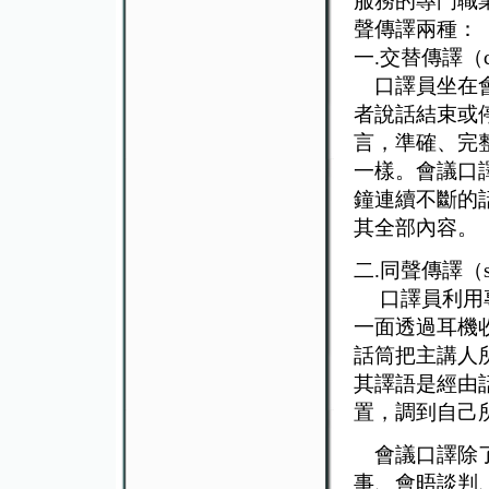
服務的專門職
聲傳譯兩種：
一.交替傳譯（conse
口譯員坐在會
者說話結束或
言，準確、完
一樣。會議口
鐘連續不斷的
其全部內容。
二.同聲傳譯（simul
口譯員利用專
一面透過耳機
話筒把主講人
其譯語是經由
置，調到自己
會議口譯除了
事、會晤談判