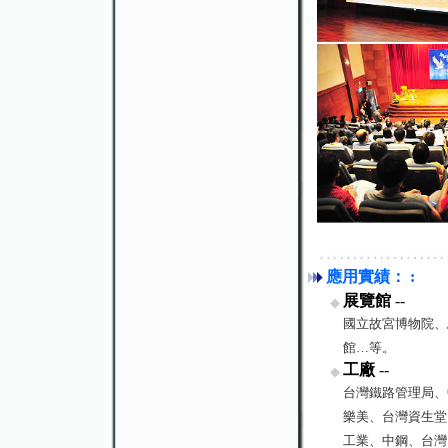
應用實績： :
展覽館
--
◆
國立故宮博物院、
館…等。
工廠
--
◆
台灣鐵路管理局、
樂美、台灣資生堂
工業、中鋼、台灣