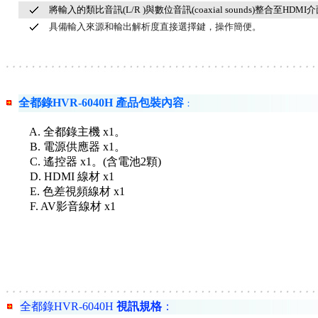
將輸入的類比音訊(L/R )與數位音訊(coaxial sounds)整合至HDM
具備輸入來源和輸出解析度直接選擇鍵，操作簡便。
全都錄HVR-6040H 產品包裝內容
：
A. 全都錄主機 x1。
B. 電源供應器 x1。
C. 遙控器 x1。(含電池2顆)
D. HDMI 線材 x1
E. 色差視頻線材 x1
F. AV影音線材 x1
全都錄HVR-6040H
視訊規格
：