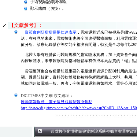
手術視頻記錄與傳輸。
顯示路由（切換）。
【文獻參考】︰
資策會創研所所長楊仁達表示
，雲端運算近來已被視為是繼We
活，在可見的未來，雲端技術也將全面改變醫療面貌，利用雲端運
值分析、診療紀錄儲存等功能全都沒有問題；特別是全球每年以2
北醫大學有經營多元醫院規模的豐富臨床實務，加上資策會全面
內醫療體系，未來醫療院所都可輕鬆享有低成本高品質的「端」點
雲端運算集合各種當前最重要的電腦運算資源分配與利用的最佳技術，舉凡網格運算
關。透過該技術，資料與軟體服務被移往網際網路上大型、共用、
就如同超級電腦一般。再者，今後電腦運算將如同水、電等公用資
DIGITIMES中文網 原文網址：
推動雲端服務 電子病歷成智慧醫療焦點
http://www.digitimes.com.tw/tw/dt/n/shwnws.asp?CnlID=13&
鎂成數位化博物館導覽解說系統視聽音響器材政