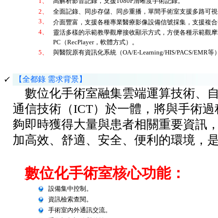
1、
高解析影音記錄，支援1080P清晰度手術記錄。
2、
全面記錄、同步存儲、同步重播，單間手術室支援多路可視
3、
介面豐富，支援各種專業醫療影像設備信號採集，支援複合視頻、分
4、
靈活多樣的示範教學觀摩接收顯示方式，方便各種示範觀摩
PC（RecPlayer，軟體方式）。
5、
與醫院原有資訊化系統（OA/E-Learning/HIS/PACS
【全都錄 需求背景】
數位化手術室融集雲端運算技術、自
通信技術（ICT）於一體，將與手術
夠即時獲得大量與患者相關重要資訊
加高效、舒適、安全、便利的環境，是
數位化手術室核心功能：
設備集中控制。
資訊檢索查閱。
手術室內外通訊交流。