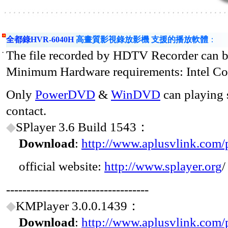
全都錄HVR-6040H
高畫質影視錄放影機 支援的播放軟體
：
‧
The file recorded by HDTV Recorder can b
Minimum Hardware requirements: Intel 
Only
PowerDVD
&
WinDVD
can playing 
contact.
◆
SPlayer 3.6 Build 1543：
Download
:
http://www.aplusvlink.com/
official website:
http://www.splayer.org
/
-----------------------------------
◆
KMPlayer 3.0.0.1439：
Download
:
http://www.aplusvlink.com/