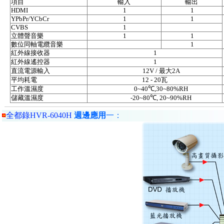
項目
輸入
輸出
HDMI
1
1
YPbPr/YCbCr
1
1
CVBS
1
立體聲音樂
1
1
數位同軸電纜音樂
1
紅外線接收器
1
紅外線遙控器
1
直流電源輸入
12V /
最大
2A
平均耗電
12 - 20
瓦
工作溫濕度
0~
40
℃
,30~80%RH
儲藏溫濕度
-20~
80
℃
, 20~90%RH
全都錄HVR-6040H
週邊應用
一：