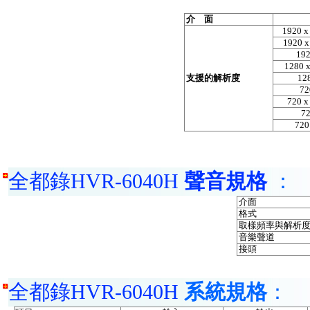
介 面
1920 x
1920 x
192
1280 x
支援的解析度
12
72
720 
72
720
全都錄HVR-6040H
聲音規格
：
介面
格式
取樣頻率與解析
音樂聲道
接頭
全都錄HVR-6040H
系統規格
：