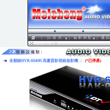
視 聽 設 備 類：
全都錄HVR-6040H 高畫質影視錄放影機
：
(*已停產)