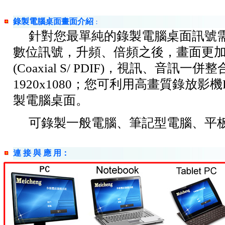
錄製電腦桌面畫面介紹
：
針對您最單純的錄製電腦桌面訊號需求，
數位訊號，升頻、倍頻之後，畫面更加清
(Coaxial S/ PDIF)，視訊、音訊
1920x1080；您可利用高畫質錄放影
製電腦桌面。
可錄製一般電腦、筆記型電腦、平板
連 接 與 應 用：