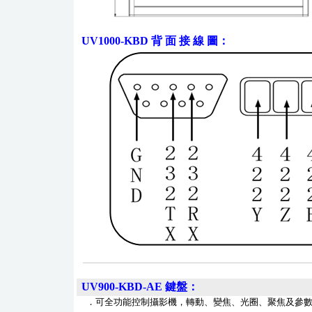
UV1000-KBD
背 面 接 線 圖
：
UV900-KBD-AE
鍵盤：
．可全功能控制攝影機，轉動、變焦、光圈、聚焦及參