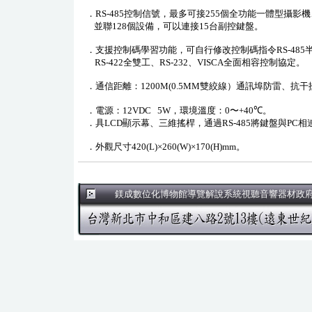
．
RS-485
控制信號，最多可接
255
個全功能
一
體型攝影機
並聯
128
個設備，可以連接
15
台副控鍵盤。
．支援控制碼學習功能，可自行修改控制碼指令
RS-485
RS-422
全雙工、
RS-232
、
VISCA
全面相容控制協定。
．通信距離：
1200M
(
0.5M
M
雙絞線
）
通訊
埠防雷
、抗干
．電源：
12VDC 5W
，環境溫度：
0
〜
+
40
℃
。
．具
LCD
顯示幕、三維搖桿，通過
RS-485
將鍵盤與
PC
相
．外觀尺寸
420(L)×260(W)×170(H)mm
。
鎂成數位化博物館導覽解說系統視聽音響器材政