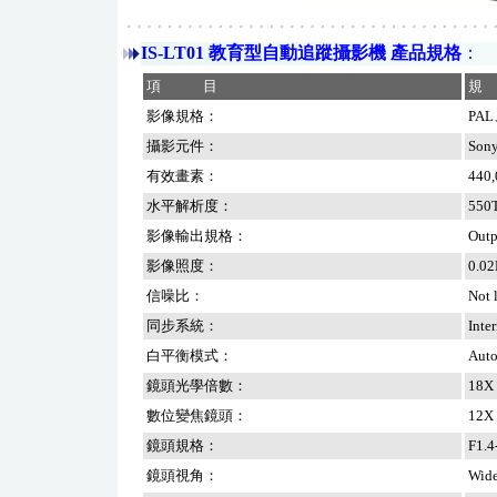
IS-LT01 教育型自動追蹤攝影機 產品規格
：
項
目
規
影像規格：
PA
攝影元件：
Sony
有效畫素：
440,
水平解析度：
550
影像輸出規格：
Outp
影像照度：
0.02
信噪比：
Not 
同步系統：
Inter
白平衡模式：
Aut
鏡頭光學倍數：
18X
數位變焦鏡頭：
12X
鏡頭規格：
F1.4
鏡頭視角：
Wide