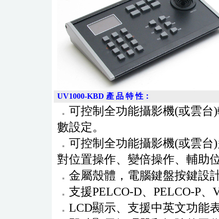
UV1000-KBD
產 品 特 性：
．
可控制全功能攝影機(或雲台
數設定。
．
可控制全功能攝影機(或雲台
對位置操作、變倍操作、輔助
．
金屬殼體，電腦鍵盤按鍵設
．
支援PELCO-D、PELCO-P
．
LCD顯示、支援中英文功能