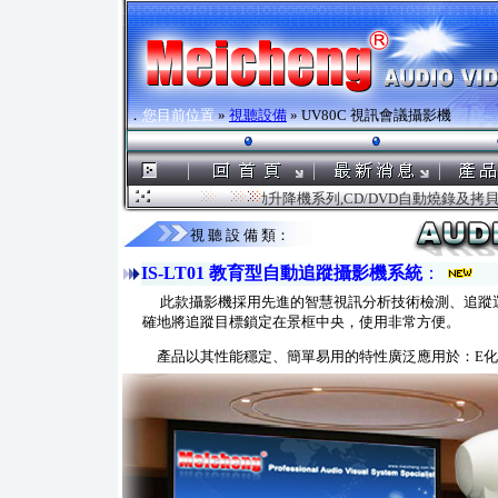
．
您目前位置
»
視聽設備
» UV80C 視訊會議攝影機
g.com.tw ．．．鎂成電腦液晶螢幕電動升降機系列,CD/DVD自動燒錄
視 聽 設 備 類：
IS-LT01 教育型自動追蹤攝影機系統
：
此款攝影機採用先進的智慧視訊分析技術檢測、追蹤運
確地將追蹤目標鎖定在景框中央，使用非常方便。
產品以其性能穩定、簡單易用的特性廣泛應用於：E化