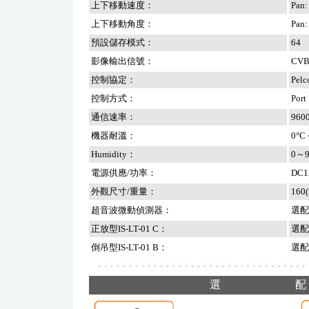
上下移動速度：
Pan:
上下移動角度：
Pan:
預設儲存模式：
64
影像輸出信號：
CVB
控制協定：
Pelc
控制方式：
Port
通信速率：
960
機器耐溫：
0°C 
Humidity：
0～95
電源供應/功率：
DC
外觀尺寸/重量：
160(
超音波微動偵測器：
選配 
正放型IS-LT-01 C：
選配 
倒吊型IS-LT-01 B：
選配 
選
配