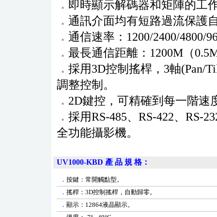
．
即時顯示解碼器和矩陣的工
．
通訊介面均有短路過流保護
．
通信速率：1200/2400/4800/
．
最長通信距離：1200M（0.
．
採用3D控制搖桿，3軸(Pan/T
調整控制。
．
2D鍵控，可精確到每一階速
．
採用RS-485、RS-422、R
全功能攝影機。
UV1000-KBD
產 品 規 格：
．
按鍵：常
開觸點型
。
．
搖桿：
3D
控制搖桿，自動歸零。
．
顯示：
12864
液晶顯示。