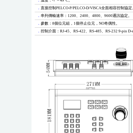
．
溫度：
-7
°
~
49
°
C
。
．
直接控制
PELCO-P/PELCO-D/VISCA
全面相容控制協定
．
串列傳輸速率：
1200
、
2400
、
4800
、
9600
通訊協定。
．
參數：
8
個位元組，
1
個停止位元，
NO
奇偶性。
．
控制介面：
RJ-45
、
RS-422
、
RS-485
、
RS-232 9-pin D-