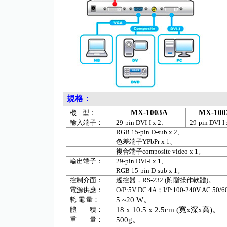
規格：
MX-100
3A
MX-100
機
型：
輸入端子：
29-pin DVI-I x 2
、
29-pin DVI-I 
RGB 15-pin D-sub x 2
、
色差端子
YPbPr x 1
、
複合端子
composite video x 1
。
輸出端子：
29-pin DVI-I x 1
、
RGB 15-pin D-sub x 1
。
控制介面：
遙控器，
RS-232 (
附贈操作軟體
)
。
電源供應：
O/P:5V DC
4A
；
I/P:100-240V AC 50/6
耗
電
量：
5 ~20 W
。
體 積：
18 x 10.5 x
2.5cm
(
寬
x
深
x
高
)
。
重 量：
500g
。