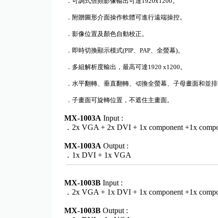
．可調式倍頻影像輸出可達
1920x1200
。
．附贈圖形介面操作軟體可進行遠端操控。
．影像位置及顏色自動校正。
．即時切換顯示模式
(PIP
、
PAP
、全螢幕
)
。
．多組解析度輸出，最高可達
1920 x1200
。
．水平翻轉、垂直翻轉、切換全螢幕、子母畫面和並排
．子畫面可旋轉位置，不遮住主畫面。
MX-1003A
Input :
．2x VGA + 2x DVI + 1x component +1x compos
MX-1003A
Output :
．1x DVI + 1x VGA
MX-1003B
Input :
．2x VGA + 1x DVI + 1x component +1x compos
MX-1003B
Output :