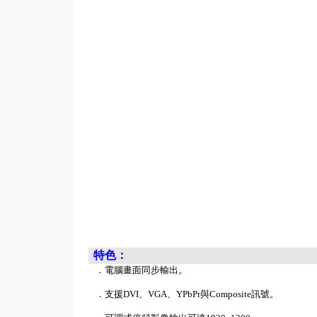
特色：
．電腦畫面同步輸出。
．支援
DVI
、
VGA
、
YPbPr
與
Composite
訊號。