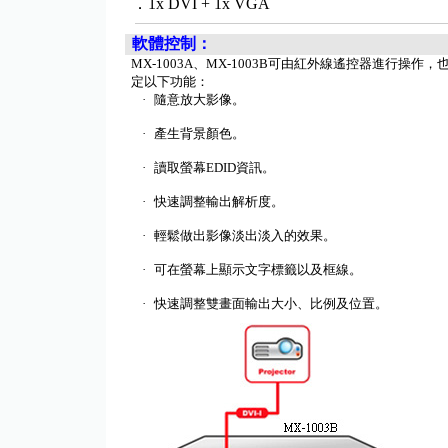
．1x DVI + 1x VGA
軟體控制：
MX-1003
A
、
MX-1003B
可由紅外線遙控器進行操作，
定以下功能：
·
隨意放大影像
。
·
產生背景顏色
。
·
讀取螢幕
EDID
資訊
。
·
快速調整輸出解析度
。
·
輕鬆做出影像淡出淡入的效果
。
·
可在螢幕上顯示文字標籤
以及框
線
。
·
快速調整雙畫面輸出大小、比例及位置
。