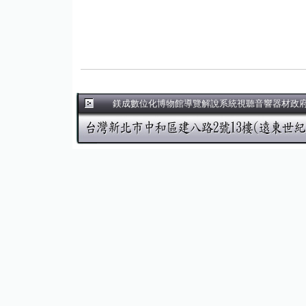
鎂成數位化博物館導覽解說系統視聽音響器材政