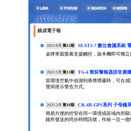
鎂成電子報
SEATS-7 數位會議系統
2023.8月
第12期
桌牌單面螢幕支援觸控，故本機即可獨立
TG-4 禁菸警報器語音
2023.5月
第11期
當環境空氣中偵測到香煙煙霧時，可在感
聲與燈示警告方式。
CK-4R-GPS系列 子
2023.2月
第10期
簡易方便的控管在同一環境或區域內所顯示
鐘所發送的同步時間訊號，作統一且一致