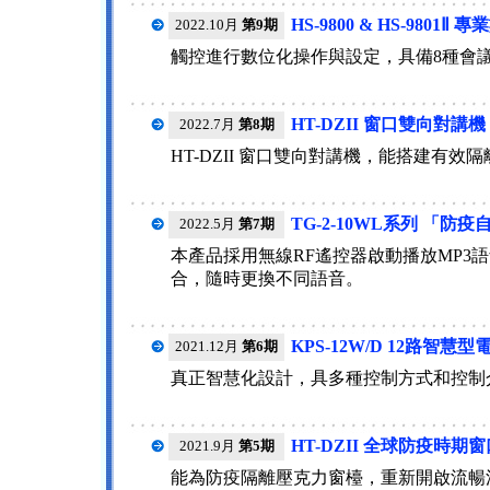
HS-9800 & HS-980
2022.10月
第9期
觸控進行數位化操作與設定，具備8種會
HT-DZII 窗口雙向對
2022.7月
第8期
HT-DZII 窗口雙向對講機，能搭建有
TG-2-10WL系列 「
2022.5月
第7期
本產品採用無線RF遙控器啟動播放MP3
合，隨時更換不同語音。
KPS-12W/D 12路
2021.12月
第6期
真正智慧化設計，具多種控制方式和控制
HT-DZII 全球防疫時期
2021.9月
第5期
能為防疫隔離壓克力窗檯，重新開啟流暢