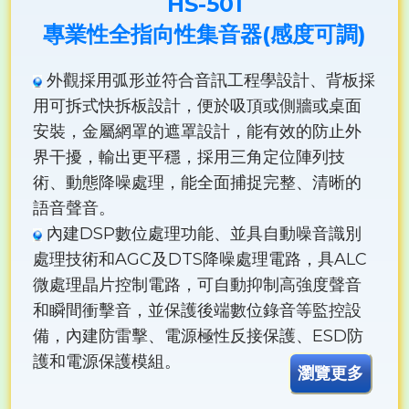
HS-501
專業性全指向性集音器(感度可調)
外觀採用弧形並符合音訊工程學設計、背板採
用可拆式快拆板設計，便於吸頂或側牆或桌面
安裝，金屬網罩的遮罩設計，能有效的防止外
界干擾，輸出更平穩，採用三角定位陣列技
術、動態降噪處理，能全面捕捉完整、清晰的
語音聲音。
內建DSP數位處理功能、並具自動噪音識別
處理技術和AGC及DTS降噪處理電路，具ALC
微處理晶片控制電路，可自動抑制高強度聲音
和瞬間衝擊音，並保護後端數位錄音等監控設
備，內建防雷擊、電源極性反接保護、ESD防
護和電源保護模組。
瀏覽更多