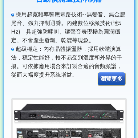
採用超寬頻率響應電路技術--無變音、無金屬
尾音、強力抑制迴聲。內建數位移頻技術(達5
Hz)—具超強防嘯叫、讓聲音表現極為圓潤穩
定、不會產生發飄、乾澀等現象。
超級穩定：內有晶體振盪器，採用軟體演算
法，穩定性能好，較不易受到溫度和外界的干
擾。可依據應用場合來訂製合適的音頻頻譜，
從而大幅度提升系統增益。
瀏覽更多