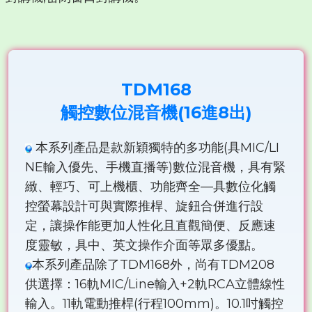
TDM168
觸控數位混音機(16進8出)
本系列產品是款新穎獨特的多功能(具MIC/LI
NE輸入優先、手機直播等)數位混音機，具有緊
緻、輕巧、可上機櫃、功能齊全—具數位化觸
控螢幕設計可與實際推桿、旋鈕合併進行設
定，讓操作能更加人性化且直觀簡便、反應速
度靈敏，具中、英文操作介面等眾多優點。
本系列產品除了TDM168外，尚有TDM208
供選擇：16軌MIC/Line輸入+2軌RCA立體線性
輸入。11軌電動推桿(行程100mm)。10.1吋觸控