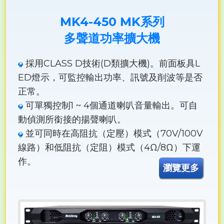
MK4-450 MK系列
多聲道功率擴大機
採用CLASS D技術(D類擴大機)。前面板具L
ED燈示，可監控輸出功率、訊號及削波等是否
正常。
可單獨控制1 ~ 4個通道喇叭音量輸出。可自
動偵測所銜接的揚聲喇叭。
並可同時在高阻抗（定壓）模式（70V/100V
線路）和低阻抗（定阻）模式（4Ω/8Ω）下運
作。
瀏覽更多