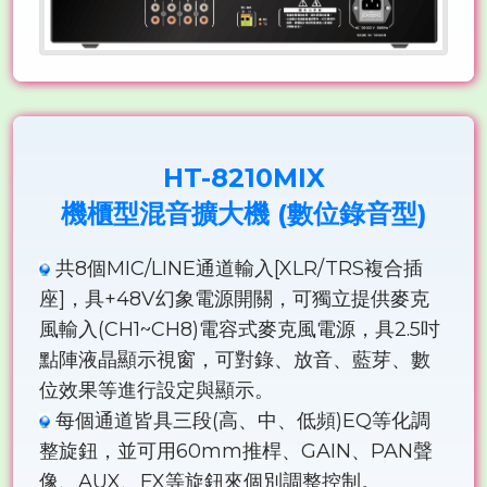
HT-8210MIX
機櫃型混音擴大機 (數位錄音型)
共8個MIC/LINE通道輸入[XLR/TRS複合插
座]，具+48V幻象電源開關，可獨立提供麥克
風輸入(CH1~CH8)電容式麥克風電源，具2.5吋
點陣液晶顯示視窗，可對錄、放音、藍芽、數
位效果等進行設定與顯示。
每個通道皆具三段(高、中、低頻)EQ等化調
整旋鈕，並可用60mm推桿、GAIN、PAN聲
像、AUX、FX等旋鈕來個別調整控制。