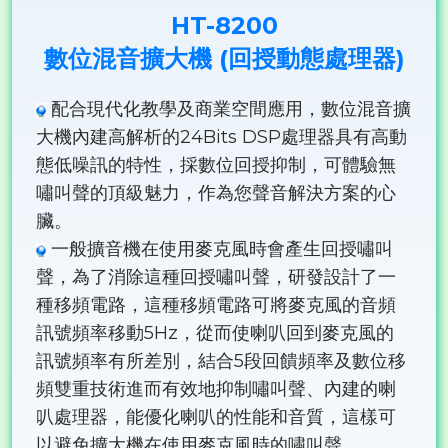
HT-8200
數位混音擴大機 (回授動態處理器)
配合現代化教學及商業空間應用，數位混音擴
大機內建高解析的24Bits DSP處理器具有高動
態低噪訊的特性，採數位回授抑制，可體驗無
嘯叫聲的頂級魅力，作為您聲音解決方案的心
臟。
一般擴音機在使用麥克風時會產生回授嘯叫
聲，為了消除這種回授嘯叫聲，研發設計了一
種移頻電路，這種移頻電路可將麥克風的音頻
訊號頻率移動5Hz，從而使喇叭回到麥克風的
訊號頻率有所差別，結合5段回饋頻率及數位移
頻雙重技術進而有效地抑制嘯叫聲、內建的喇
叭處理器，能優化喇叭的性能和音質，這樣可
以避免擴大機在使用麥克風時的嘯叫聲。