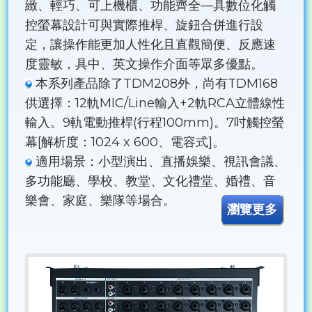
緻、輕巧、可上機櫃、功能齊全—具數位化觸
控螢幕設計可與實際推桿、旋鈕合併進行設
定，讓操作能更加人性化且直觀簡便、反應速
度靈敏，具中、英文操作介面等眾多優點。
本系列產品除了TDM208外，尚有TDM168
供選擇：12軌MIC/Line輸入+2軌RCA立體線性
輸入。9軌電動推桿(行程100mm)。7吋觸控螢
幕[解析度：1024 x 600、電容式]。
適用場景：小型演出、直播娛樂、視訊會議、
多功能廳、學校、教堂、文化禮堂、婚禮、音
樂會、家庭、樂隊等場合。
瀏覽更多