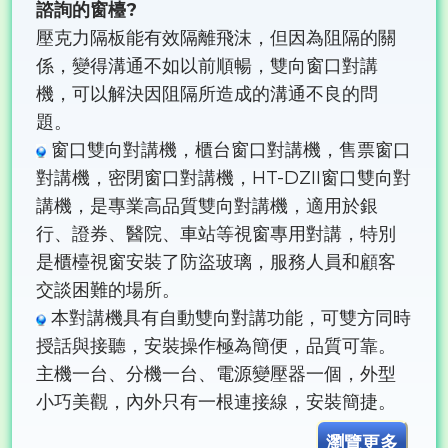
諮詢的窗檯?
壓克力隔板能有效隔離飛沫，但因為阻隔的關
係，變得溝通不如以前順暢，雙向窗口對講
機，可以解決因阻隔所造成的溝通不良的問
題。
窗口雙向對講機，櫃台窗口對講機，售票窗口
對講機，密閉窗口對講機，HT-DZII窗口雙向對
講機，是專業高品質雙向對講機，適用於銀
行、證券、醫院、車站等視窗專用對講，特別
是櫃檯視窗安裝了防盜玻璃，服務人員和顧客
交談困難的場所。
本對講機具有自動雙向對講功能，可雙方同時
授話與接聽，安裝操作極為簡便，品質可靠。
主機一台、分機一台、電源變壓器一個，外型
小巧美觀，內外只有一根連接線，安裝簡捷。
瀏覽更多