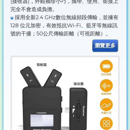
(接收器)，外觀袖珍小巧，攜帶、使用、銜接上
完全不會造成負擔。
採用全新2.4 GHz數位無線頻段傳輸，並擁有
128 位元加密，有效抵抗Wi-Fi、藍牙等無線訊
號的干擾；50公尺傳輸距離（可視距離）。
瀏覽更多