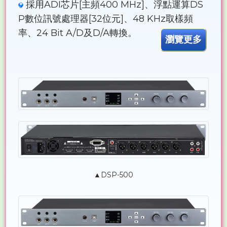
採用ADI芯片[主頻400 MHz]、浮點運算DS
P數位訊號處理器[32位元]、48 KHz取樣頻
率、24 Bit A/D及D/A轉換。
瀏覽更多
▲DSP-500