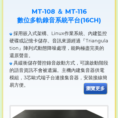
MT-108 ＆ MT-116
數位多軌錄音系統平台(16CH)
採用嵌入式架構、Linux作業系統、內建監控
硬碟或記憶卡儲存。音訊來源經過『Triangula
tion』陣列式動態降噪處理，能夠極盡完美的
還原聲音。
具緩衝儲存聲控錄音啟動方式，可讓啟動階段
的語音資訊不會被遺漏。主機內建集音器供電
模組，3芯歐式端子台連接集音器，安裝接線簡
易方便。
瀏覽更多