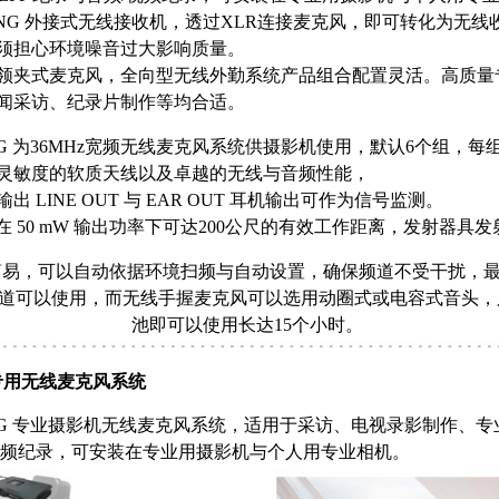
R ENG 外接式无线接收机，透过XLR连接麦克风，即可转化为无
须担心环境噪音过大影响质量。
领夹式麦克风，全向型无线外勤系统产品组合配置灵活。高质量
闻采访、纪录片制作等均合适。
ENG 为36MHz宽频无线麦克风系统供摄影机使用，默认6个组，每
灵敏度的软质天线以及卓越的无线与音频性能，
 LINE OUT 与 EAR OUT 耳机输出可作为信号监测。
ENG 在 50 mW 输出功率下可达200公尺的有效工作距离，发射器
易，可以自动依据环境扫频与自动设置，确保频道不受干扰，最
频道可以使用，而无线手握麦克风可以选用动圈式或电容式音头，
池即可以使用长达15个小时。
机专用无线麦克风系统
ENG 专业摄影机无线麦克风系统，适用于采访、电视录影制作、专业 EN
视频纪录，可安装在专业用摄影机与个人用专业相机。