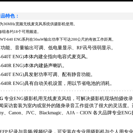
产品特色：
ENG 为36MHz宽频无线麦克风系统供摄影机使用。
每组各约18个可用频道。
T-640 ENG系列在50mW输出功率下可达200公尺的有效工作距离。
功能、音量输出可调、低电量显示、RF讯号强弱显示。
-640T ENG)本体内建全指向电容式麦克风。
-640R ENG)本体内建扬声喇叭。
-640T ENG)具发射功率可调、配有静音功能。
T-640R ENG)具有自动关机设置，用以节省电池的消耗。
NG
专业ENG摄影机用无线麦克风组，可解决摄影机现场拍摄收
闻采访套装为室内或室外的随身录音工作提供了很大的灵活度。
、Sony、Canon、JVC、Blackmagic、AJA﹣CION 各大品牌专业
/ EFP 纪录与音频/视频纪录，可安装在专业用摄影机与个人用专