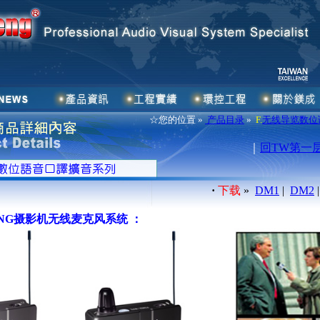
☆您的位置 »
产品目录
»
F.
无线导览数位
｜
回TW第一
·
下载
»
DM1
|
DM2
 ENG摄影机无线麦克风系统 ：