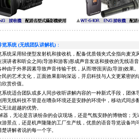
览系统 (无线团队讲解机)
：
系统采用轻便型发射机和接收机，配备优质领夹式全指向麦克
在演讲者和听众之间(导游和游客)形成声音发送和接收的无线语
各种由于外界因素导致声音传输干扰，从而增强演说(导游)效果
全民的艺术文化，正面效果影响深远，开启科技与人文更紧密的
的欣赏价值。
系统适合团队或多人同步收听讲解内容的一种新式手段，团体
利用无线科技不管是在嘈杂环境还是安静的环境中，移动式同步
式无法超越的优势。
器，无论是言谈纷杂的会议现场，还是气氛安静的博物馆；无
旅游景点，还是机声隆隆的工厂生产线，优质的语音导览设备均
清楚讲解者说的每一个字。