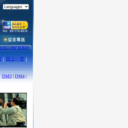
语音口译扩音系列
层
｜
回上一页
｜
|
DM3
|
DM4
|