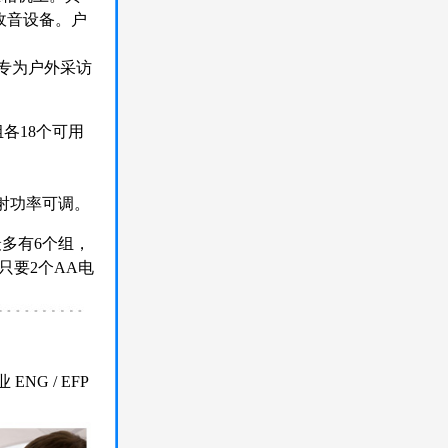
线收音设备。户
专为户外采访
组各18个可用
具发射功率可调。
多有6个组，
只要2个AA电
G / EFP