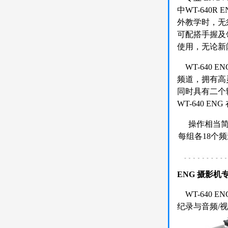
中WT-640
外教学时，无
可配搭手握及
使用，无论新
WT-640 
频道，拥有高
同时具有二个输出
WT-640 
操作相当简
每组各18个
ENG 摄影
WT-640 
纪录与音频/