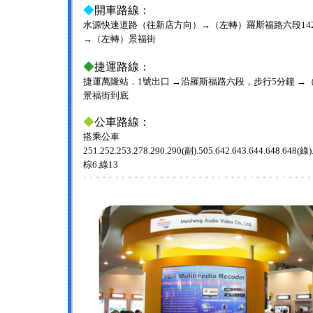
◆
開車路線：
水源快速道路（往新店方向）→（左轉）羅斯福路六段14
→（左轉）景福街
◆
捷運路線：
捷運萬隆站．1號出口 →沿羅斯福路六段，步行5分鐘 →
景福街到底
◆
公車路線：
搭乘公車
251.252.253.278.290.290(副).505.642.643.644.648.648(綠)
棕6.綠13