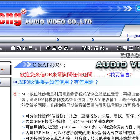
Langua
歡迎光臨～
Q & A 問與答：
歡迎您來信OR來電詢問任何疑問．．．<
我要留言
>
..
.MP3唸佛機要如何使用？有何用途？
答：
MP3數位唸佛機是利用電腦錄音程式儲存立體數位聲音，再經由全數
製，透過D/A轉換器轉換為聲音信號，放大至喇叭輸出，適合長時
熱變質的困擾，並能免除早期錄音帶因長時間與錄音頭之放音磨擦
＞
可分段錄音(99個音軌)、播放、重複播放、快速、尋找、暫停
＞
內建64MB快閃記憶體，可儲存60分鐘的演奏內容
＞
可使用抽取式記憶卡(SD Card 512MB 約8小時)記錄演奏內
＞
內建USB插座，可以將您所演奏的樂曲及語音內容存取到電腦
＞
可外接兩支麥克風及外接一般音響，與其他演奏者同步錄製功能