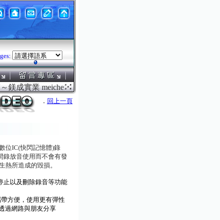
ges:
鎂成實業 meicheng.com.tw ．．．鎂成電腦液晶螢幕電
．
回上一頁
位IC(快閃記憶體)錄
間錄放音使用而不會有發
生熱所造成的毀損。
、停止以及刪除錄音等功能
容，攜帶方便，使用更有彈性
，透過網路與朋友分享