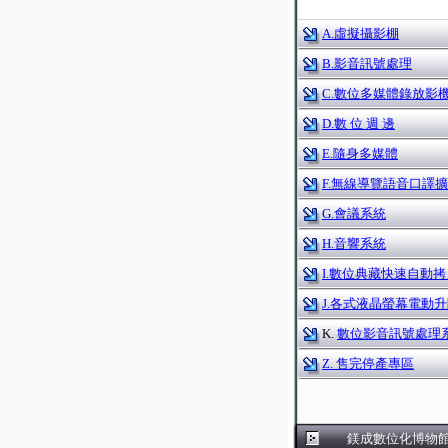
A.虛擬攝影棚
B.影音訊號處理
C.數位多媒體錄放影
D.數 位 週 邊
E.隨身多媒體
F.無線導覽語音口譯
G.會議系統
H.音響系統
I.數位典藏快速自動拷
J.各式液晶螢幕電動
K.
數位影音訊號處理
Z. 售完停產專區
鎂成數位化博物