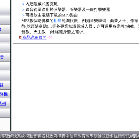
＞
內建隱藏式麥克風
＞
錄音範圍適用於弦樂器、管樂器及一般打擊樂器
＞
可播放由電腦下載的MP3樂曲
MP3數位唸佛機的
用途
範圍很廣，例如音樂學習、商業人士、作家
教(唸經隨身聽)…等各專業知識領域人員，亦可適用各宗教(佛教
機
督教、天主教…)唸經隨身聽之需求。
商品詳細頁面
<
<
擴音
貝
升降機
系列
館導覽解說系統視聽音響器材政府採購中信局教育教學訓練視聽多媒體資訊網路