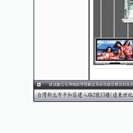
鎂成數位化博物館導覽解說系統視聽音響器材政