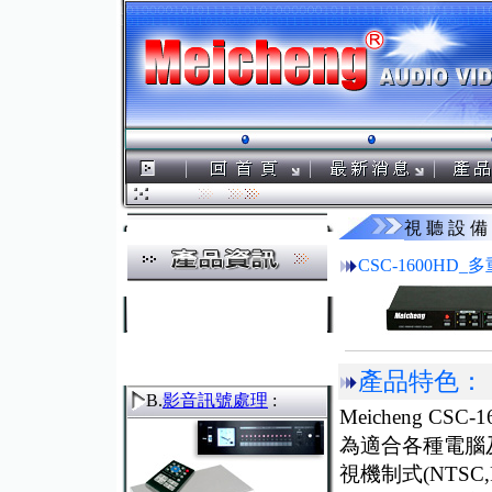
視 聽 設 備
CSC-1600HD
產品特色：
B.
影音訊號處理
:
Meicheng C
為適合各種電腦
視機制式(NTSC,