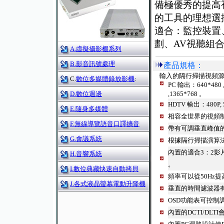
備極優秀的提高
的工具的理想選
適合：監控裝置
劃、AV視聽組
A.虛擬攝影棚系列
B.影音訊號處理
產品規格：
輸入的隔行掃描視頻
C.
數位多媒體錄放影機
:
PC 輸出：640*480 , 
D.數位週邊
,1365*768 。
HDTV 輸出：480P, 57
E.隨身多媒體
相容全世界的視頻制式系統
F.無線導覽語音口譯擴音
帶有可調垂直峰值的
G.會議系統
根據隔行掃描演算
內置的適合3：2影片
H.音響系統
。
I.數位典藏快速自動拷貝
頻率可以從50Hz提高
J.各式液晶螢幕電動升降機
垂直的時間濾波器
OSD功能表可控制
內置的DCTI/DL