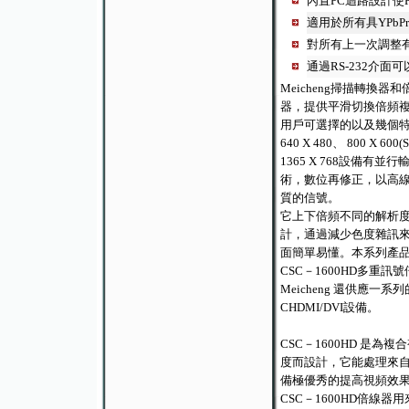
內置PC迴路設計使
適用於所有具YPbP
對所有上一次調整有
通過RS-232介面
Meicheng掃描轉換器
器，提供平滑切換倍頻複合視
用戶可選擇的以及幾個特
640 X 480、 800 X 600
1365 X 768設備
術，數位再修正，以高線速
質的信號。
它上下倍頻不同的解析
計，通過減少色度雜訊來
面簡單易懂。本系列產
CSC－1600HD多
Meicheng 還供
CHDMI/DVI設備。
CSC－1600HD 是為
度而設計，它能處理來自各種
備極優秀的提高視頻效
CSC－1600HD倍線器用來