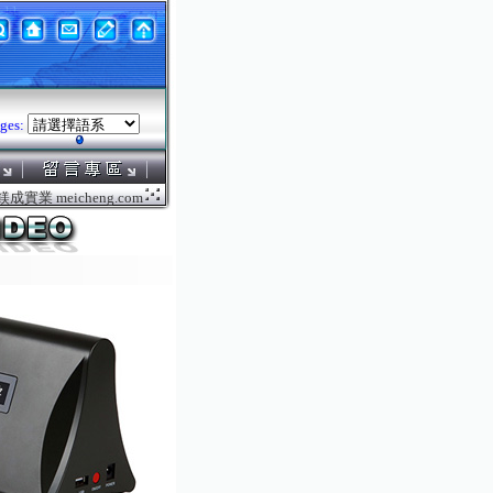
ges:
實業 meicheng.com.tw ．．．鎂成電腦液晶螢幕電動升降機系列,CD/