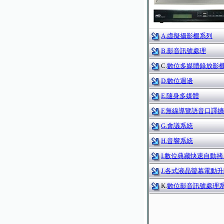
A.虛擬攝影棚系列
B.影音訊號處理
C.
數位多媒體錄放影
D.數位週邊
E.隨身多媒體
F.無線導覽語音口譯
G.會議系統
H.音響系統
I.數位典藏快速自動拷
J.各式液晶螢幕電動
K.
數位影音訊號處理