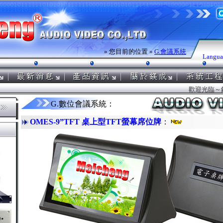
» 您目前的位置 »
G.會議系統
Langua
歡迎光臨～鎂成
G.數位會議系統：
OMES-9”TFT 桌上型TFT螢幕席位牌
：