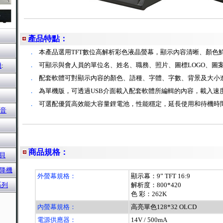
產品特點：
．
本產品選用TFT數位高解析彩色液晶螢幕，顯示內容清晰、顏色
．
可顯示與會人員的單位名、姓名、職務、照片、圖標LOGO、圖
機
:
．
配套軟體可對顯示內容的顏色、語種、字體、字數、背景及大小
．
為單機版，可透過USB介面載入配套軟體所編輯的內容，載入速
．
可選配優質高效能大容量鋰電池，性能穩定，延長使用和待機時
擴音
商品規格：
貝
升降機
外螢幕規格：
顯示幕：9” TFT 16:9
系列
解析度：800*420
色 彩：262K
內螢幕規格：
高亮單色128*32 OLCD
電源供應器：
14V / 500mA