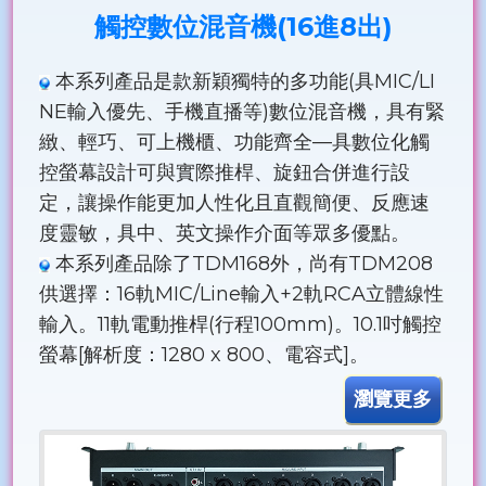
觸控數位混音機(16進8出)
本系列產品是款新穎獨特的多功能(具MIC/LI
NE輸入優先、手機直播等)數位混音機，具有緊
緻、輕巧、可上機櫃、功能齊全—具數位化觸
控螢幕設計可與實際推桿、旋鈕合併進行設
定，讓操作能更加人性化且直觀簡便、反應速
度靈敏，具中、英文操作介面等眾多優點。
本系列產品除了TDM168外，尚有TDM208
供選擇：16軌MIC/Line輸入+2軌RCA立體線性
輸入。11軌電動推桿(行程100mm)。10.1吋觸控
螢幕[解析度：1280 x 800、電容式]。
瀏覽更多