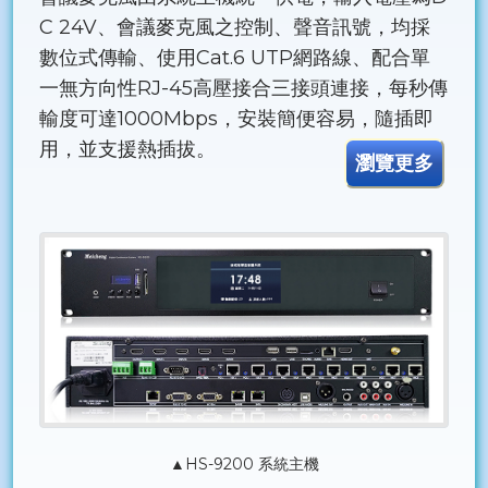
C 24V、會議麥克風之控制、聲音訊號，均採
數位式傳輸、使用Cat.6 UTP網路線、配合單
一無方向性RJ-45高壓接合三接頭連接，每秒傳
輸度可達1000Mbps，安裝簡便容易，隨插即
用，並支援熱插拔。
瀏覽更多
▲HS-9200 系統主機