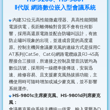
Ⅱ代版 網路數位嵌入型會議系統
內建32位元高性能微處理器、具高性能開關
電源供電，長距離傳輸對音質不會有任何影
響，採用高還原電路並配合防嘯叫設計，有效
防止嘯叫現象的出現，並達成音質的高度還
原。控制主機與會議麥克風的連線方式是採用C
AT系列(Cat.5e、Cat.6)網路電纜線及RJ-45高
壓接合三接頭，所連接之控制及聲音訊號均為
數位訊號，採用同一線纜串接傳送，安裝迅
速、維修容易、且支援麥克風熱拔插功能，主
機使用時可隨時增加或減少麥克風，並不影響
系統運作。
HS-9801c主席麥克風、HS-9801d列席麥克
風：
會議麥克風由系統主機統一供電，輸入電壓為D