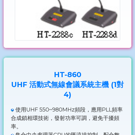
HT-860
UHF 活動式無線會議系統主機 (1對
4)
使用UHF 550~980MHz頻段，應用PLL頻率
合成鎖相環技術，發射功率可調，避免干擾頻
率。
集合中央處理器CPU的匯流排控制、配合數