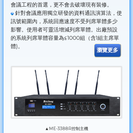
會議工程的首選，更不會去破壞現有裝修。
針對會議應用獨立研發的資料通訊演算法，使
訊號範圍內，系統回應速度不受列席單體多少
影響。使用者可靈活增減列席單體。出廠預設
的系統列席單體容量為≦1000組（含1組主席單
體)。
瀏覽更多
▲ME-3388R控制主機