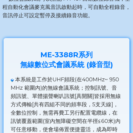
程自動化會議麥克風音訊啟動起時，可自動全程錄音，
音訊停止可設定暫停及接續錄音功能。
ME-3388R系列
無線數位式會議系統 (錄音型)
本系統是工作於UHF頻段(在400MHz~ 950
MHz 範圍內)的無線會議系統；控制訊號、音
頻訊號、單體揚聲喇叭訊號[具開關]皆採用無線
方式傳輸[共有四組不同的頻率段，5支天線]，
全數位控制，無需再費工另行配置電纜線，在
訊號覆蓋範圍(室內無障礙空間在半徑≦60米)內
可任意移動，使會場佈置便捷靈活，成為即時