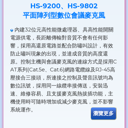
HS-9200、HS-9802
平面陣列型數位會議麥克風
內建32位元高性能微處理器、具高性能開關
電源供電，長距離傳輸對音質不會有任何影
響，採用高還原電路並配合防嘯叫設計，有效
防止嘯叫現象的出現，並達成音質的高度還
原。控制主機與會議麥克風的連線方式是採用C
AT系列(Cat.5e、Cat.6)網路電纜線及RJ-45高
壓接合三接頭，所連接之控制及聲音訊號均為
數位訊號，採用同一線纜串接傳送，安裝迅
速、維修容易、且支援麥克風熱拔插功能，主
機使用時可隨時增加或減少麥克風，並不影響
系統運作。
瀏覽更多