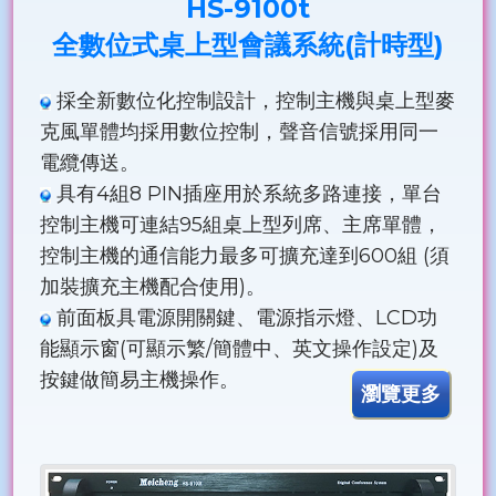
HS-9100t
全數位式桌上型會議系統(計時型)
採全新數位化控制設計，控制主機與桌上型麥
克風單體均採用數位控制，聲音信號採用同一
電纜傳送。
具有4組8 PIN插座用於系統多路連接，單台
控制主機可連結95組桌上型列席、主席單體，
控制主機的通信能力最多可擴充達到600組 (須
加裝擴充主機配合使用)。
前面板具電源開關鍵、電源指示燈、LCD功
能顯示窗(可顯示繁/簡體中、英文操作設定)及
按鍵做簡易主機操作。
瀏覽更多