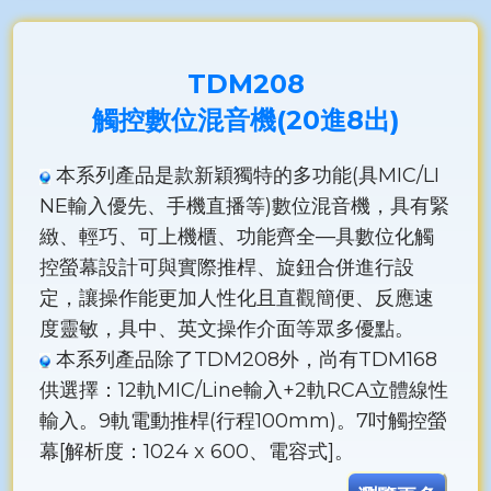
TDM208
觸控數位混音機(20進8出)
本系列產品是款新穎獨特的多功能(具MIC/LI
NE輸入優先、手機直播等)數位混音機，具有緊
緻、輕巧、可上機櫃、功能齊全—具數位化觸
控螢幕設計可與實際推桿、旋鈕合併進行設
定，讓操作能更加人性化且直觀簡便、反應速
度靈敏，具中、英文操作介面等眾多優點。
本系列產品除了TDM208外，尚有TDM168
供選擇：12軌MIC/Line輸入+2軌RCA立體線性
輸入。9軌電動推桿(行程100mm)。7吋觸控螢
幕[解析度：1024 x 600、電容式]。